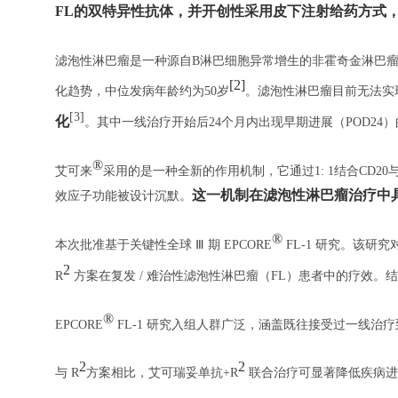
FL的双特异性抗体，并开创性采用皮下注射给药方式
滤泡性淋巴瘤是一种源自B淋巴细胞异常增生的非霍奇金淋巴瘤
[
2]
化趋势，中位发病年龄约为50岁
。滤泡性淋巴瘤目前无法实
[3]
化
。其中一线治疗开始后24个月内出现早期进展（POD24
®
艾可来
采用的是一种全新的作用机制，它通过1: 1结合CD20与
这一机制在滤泡性淋巴瘤治疗中
效应子功能被设计沉默。
®
本次批准基于关键性全球 Ⅲ 期 EPCORE
FL‑1 研究。该研
2
R
方案在复发 / 难治性滤泡性淋巴瘤（FL）患者中的疗效。
®
EPCORE
FL‑1 研究入组人群广泛，涵盖既往接受过一线治
2
2
与 R
方案相比，艾可瑞妥单抗+R
联合治疗可显著降低疾病