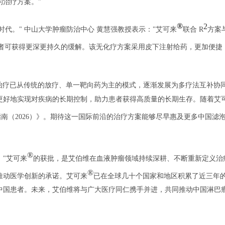
治疗方案。"
®
2
代。" 中山大学肿瘤防治中心 黄慧强教授表示："艾可来
联合 R
方案
者可获得更深更持久的缓解。该无化疗方案采用皮下注射给药，更加便捷
的治疗已从传统的放疗、单一靶向药为主的模式，逐渐发展为多疗法互补协
更好地实现对疾病的长期控制，助力患者获得高质量的长期生存。随着艾
指南（2026）》。期待这一国际前沿的治疗方案能够尽早惠及更多中国滤
®
"艾可来
的获批，是艾伯维在血液肿瘤领域持续深耕、不断重新定义治
®
推动医学创新的承诺。艾可来
已在全球几十个国家和地区积累了近三年
中国患者。未来，艾伯维将与广大医疗同仁携手并进，共同推动中国淋巴