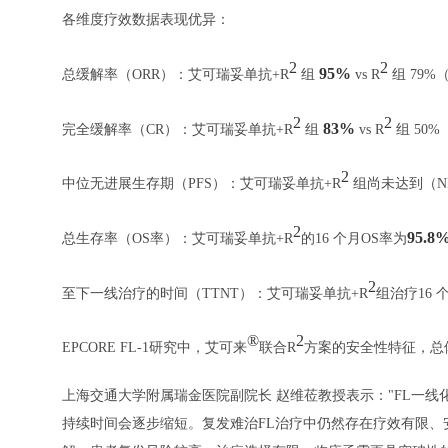
各维度疗效数据表现优异：
2
2
95%
总缓解率（ORR）：艾可瑞妥单抗+R
组
vs R
组 79%（
2
2
83%
完全缓解率（CR）：艾可瑞妥单抗+R
组
vs R
组 50%（
2
中位无进展生存期（PFS）：艾可瑞妥单抗+R
组尚未达到（N
2
95.8
总生存率（OS率）：艾可瑞妥单抗+R
的16 个月OS率为
2
至下一线治疗的时间（TTNT）：艾可瑞妥单抗+R
组治疗16 
®
2
EPCORE FL-1研究中，艾可来
联合R
方案的安全性特征，总
上海交通大学附属瑞金医院副院长 赵维莅教授表示："FL一
持续时间会逐步缩短。复发难治FL治疗中仍然存在疗效有限