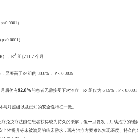
p<0.0001）
p<0.0001）
2
R），R
组仅11.7 个月
%
，显著高于R² 组的 88.8%， P＜0.0039
92.8%
个月后仍有
的患者无需接受下次治疗，R² 组仅为 64.9%，P＜0.0001
体与对照组以及已知的安全性特征一致。
线化疗免疫疗法能使患者获得较为持久的缓解，但一旦复发，后续治疗的缓
、安全性提升等未被满足的临床需求，现有治疗方案难以实现深度、持久的