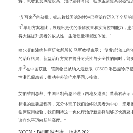
解，患者复发风险较高、治疗选择有限、临床亟需更具突破性的
®
"艾可来
的获批，标志着我国滤泡性淋巴瘤治疗迈入了全新的时
2
R
单用方案相比，展现出更优的缓解效果和疾病控制能力，患
将大幅提升患者的依从性、生活质量和就医体验。"
哈尔滨血液病肿瘤研究所所长 马军教授表示："复发难治FL
的治疗格局。新型治疗方案在提升耐受性与安全性的同时，能
®
来
在中国获批，该药物已被纳入最新版《CSCO 淋巴瘤诊疗
性淋巴瘤患者，推动中外诊疗水平同步接轨。
艾伯维副总裁、中国区制药总经理（内地及港澳）董莉君表示：
标准的重要里程碑，充分体现了我们始终以患者为中心、坚定
临床应用经验，我们期待这一免化疗治疗新选择能够尽快惠及
诊疗水平迈向新的高度。"
NCCN：B细胞淋巴瘤。版本5.2021