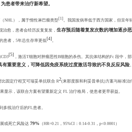
，为患者带来治疗新希望。
[1]
（NHL），属于惰性淋巴瘤类型
。我国发病率低于西方国家，但呈年
生存预后随着复发次数的增加逐步恶
现治愈，患者会经历反复复发，
[
4]
）的患者，5年总生存率更低
。
[
5]
CD3
，激活T细胞对肿瘤恶性B细胞的杀伤。其抗体结构的Fc 段中，
具有重要意义，可降低因免疫系统过度激活导致的不良反应风险
2
究对比固定疗程艾可瑞妥单抗联合 R
(来那度胺和利妥昔单抗)方案与标准治
结果显示，该联合方案有望重新定义 FL 治疗格局，使患者更早获益。
疗到多线治疗后的FL患者。
79%
进展或死亡风险达
（HR=0.21，95%CI：0.14‑0.31，p<0.0001）