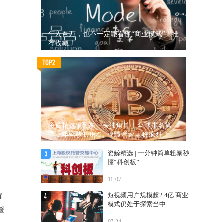
年入百万，也不一定能看懂“商业模式”！推
荐收藏！
资鲸精选 | 又来一头独角兽！全球排名第
一，年营收170亿，业绩增速堪称疯狂！
资鲸精选 | 一分钟简单粗暴秒
懂“科创板”
11-07
短视频用户规模超2.4亿 商业
解
模式仍处于探索当中
缓
07-24