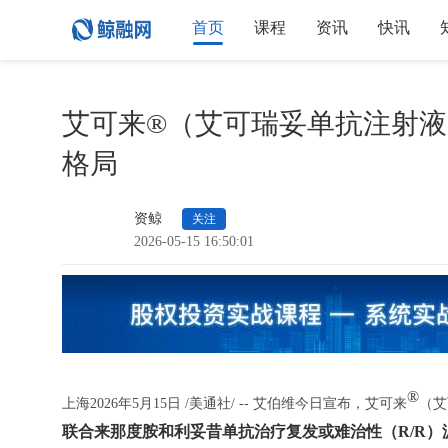
首页
课程
资讯
快讯
艾可来®（艾可瑞妥单抗注射
格局
资鲸
关注
2026-05-15 16:50:01
®
上海
2026年5月15日
/美通社/ -- 艾伯维今日宣布，艾可来
（艾
联合来那度胺和利妥昔单抗治疗复发或难治性（R/R）