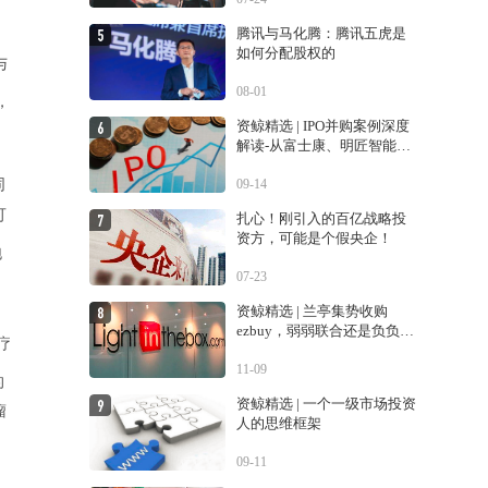
腾讯与马化腾：腾讯五虎是
如何分配股权的
与
08-01
，
资鲸精选 | IPO并购案例深度
解读-从富士康、明匠智能、
Daintree说起
同
09-14
可
扎心！刚引入的百亿战略投
资方，可能是个假央企！
泡
07-23
资鲸精选 | 兰亭集势收购
ezbuy，弱弱联合还是负负得
疗
正？
11-09
的
资鲸精选 | 一个一级市场投资
瘤
人的思维框架
09-11