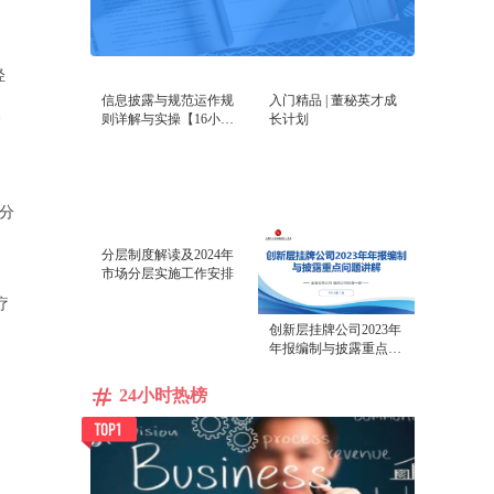
轻
信息披露与规范运作规
入门精品 | 董秘英才成
则详解与实操【16小时
长计划
课程打包】
部分
。
分层制度解读及2024年
市场分层实施工作安排
疗
创新层挂牌公司2023年
年报编制与披露重点问
题讲解
24小时热榜