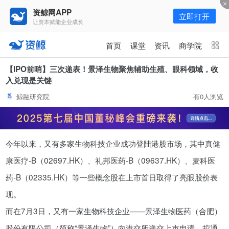
资鲸网APP
立即打开
让资本赋能企业成长
更多频道
点击进入频道
首页
课堂
资讯
商学院
资讯
课堂
直播
商学院
【IPO前哨】三次递表！景泽生物聚焦辅助生殖、眼科领域，收
入兑现是关键
报告
人才猎聘
政府园区
行业峰会
鲸融研究院
有0人浏览
为你推荐
更多
资鲸精选 | 127页PPT，读懂复
今年以来，又有多家生物科技企业成功登陆港股市场，其中真健
星、平安、腾讯、比亚迪、碧桂园
等66位超级商业巨头未来产业布
康医疗-B（02697.HK）、礼邦医药-B（09637.HK）、麦科医
11-01
局！（非常值得收藏！）
药-B（02335.HK）等一些概念股在上市首日取得了亮眼股价表
年入百万，也不一定能看懂“商业
现。
模式”！推荐收藏！
而在7月3日，又有一家生物科技企业——景泽生物医药（合肥）
08-02
股份有限公司（简称“景泽生物”）向港交所递交上市申请，拟通