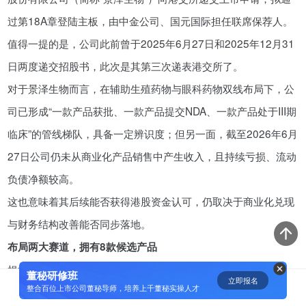
过第18A章登陆主板，由中金公司、国元国际担任联席保荐人。
资鲸精选 | 迈瑞医疗上市：是王者
归来，还是“毒角兽”降临？
值得一提的是，公司此前曾于2025年6月27日和2025年12月31
09-29
日两度递交招股书，此次是其第三次递表港交所了。
对于景泽生物而言，在辅助生殖药物与眼科药物双线布局下，公
短视频用户规模超2.4亿 商业模式
司已形成“一款产品获批、一款产品提交NDA、一款产品处于III期
仍处于探索当中
临床”的管线梯队，具备一定辨识度；但另一面，截至2026年6月
07-24
27日公司仍未从商业化产品销售中产生收入，且持续亏损、流动
负债净额较高。
腾讯与马化腾：腾讯五虎是如何分
配股权的
这也意味着其后续能否获得港股资金认可，仍取决于商业化兑现
08-01
与财务结构改善能否同步落地。
布局两大赛道，拥有
8
款候选产品
资鲸精选 | Airbnb天使轮融资BP只
根据资料，景泽生物是一家历史可追溯至2014年的生物制药公
有这14页，但足以打动投资人
董秘研修班
立即报名
0
[]
整合百位上市公司董秘导师，培养上千董秘实操人才
司，
主要聚焦辅助生殖药物和眼科药物两大方向。公司目前最核
11-21