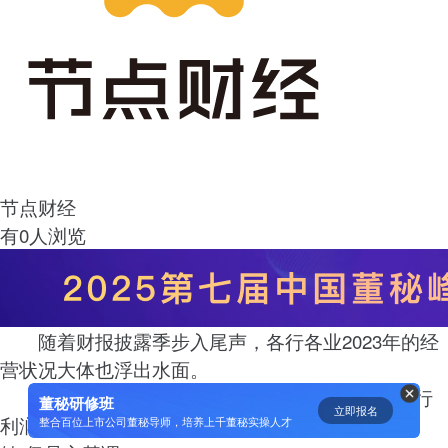
资鲸精选 | 迈瑞医疗上市：是王者
归来，还是“毒角兽”降临？
09-29
短视频用户规模超2.4亿 商业模式
仍处于探索当中
节点财经
07-24
有0人浏览
腾讯与马化腾：腾讯五虎是如何分
配股权的
08-01
随着财报披露季步入尾声，各行各业2023年的经
营状况大体也浮出水面。
资鲸精选 | Airbnb天使轮融资BP只
总体来看，42家A股上市银行中，共有14家银行
有这14页，但足以打动投资人
董秘研修班
立即报名
利润双位数上涨，剩下大多数为个位数慢行，“稳
整合百位上市公司董秘导师，培养上千董秘实操人才
11-21