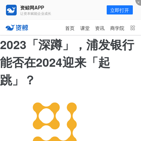
资鲸网APP
立即打开
让资本赋能企业成长
更多频道
点击进入频道
首页
课堂
资讯
商学院
资讯
课堂
直播
商学院
2023「深蹲」，浦发银行
报告
人才猎聘
政府园区
行业峰会
能否在2024迎来「起
为你推荐
更多
跳」？
资鲸精选 | 127页PPT，读懂复
星、平安、腾讯、比亚迪、碧桂园
等66位超级商业巨头未来产业布
11-01
局！（非常值得收藏！）
年入百万，也不一定能看懂“商业
模式”！推荐收藏！
08-02