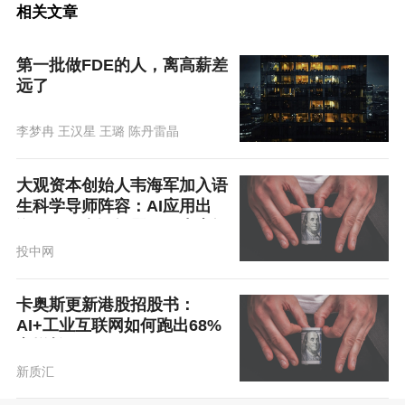
相关文章
第一批做FDE的人，离高薪差
远了
李梦冉 王汉星 王璐 陈丹雷晶
大观资本创始人韦海军加入语
生科学导师阵容：AI应用出
海，不是翻译问题，是生态问
题
投中网
卡奥斯更新港股招股书：
AI+工业互联网如何跑出68%
高增长？
新质汇