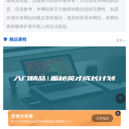
息，仅供参考，本网站将尽力确保转载信息的完整性，如原
资鲸精选 | 小米同股不同权的股权
作者对本网站转载文章有疑问，请及时联系本网站，本网站
设计和雷军对公司的控制权
将积极维护著作权人的合法权益。
08-23
精品课程
更多>>
腾讯与马化腾：腾讯五虎是如何分
配股权的
08-01
资鲸精选 | 迈瑞医疗上市：是王者
归来，还是“毒角兽”降临？
09-29
资鲸精选 | 一个一级市场投资人的
思维框架
入门精品 | 董秘英才成长计划
投资分析师
立即报名
0
[]
信披/三会/投关/IPO/股权...即学即用
致力于培养并认证新时期股权投资菁英人才
09-11