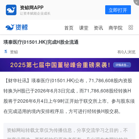
资鲸网APP
立即打开
让资本赋能企业成长
更多频道
点击进入频道
首页
课堂
资讯
商学院
资讯
课堂
直播
商学院
瑛泰医疗(01501.HK)完成H股全流通
资鲸
有0人浏览
报告
人才猎聘
政府园区
行业峰会
为你推荐
更多
【财华社讯】瑛泰医疗(01501.HK)公布，71,786,608股内资股
资鲸精选 | 127页PPT，读懂复
星、平安、腾讯、比亚迪、碧桂园
转换为H股已于2026年6月3日完成，而71,786,608股经转换H
等66位超级商业巨头未来产业布
11-01
股将于2026年6月4日上午9时正开始于联交所上市。参与股东须
局！（非常值得收藏！）
在完成适用的境内安排程序后，方可进行经转换H股交易。
年入百万，也不一定能看懂“商业
模式”！推荐收藏！
资鲸网站转载文章仅为传播信息，分享交流学习之目的，不
08-02
做商业用途，其版权均归原作者所有；凡出现在本网站的信