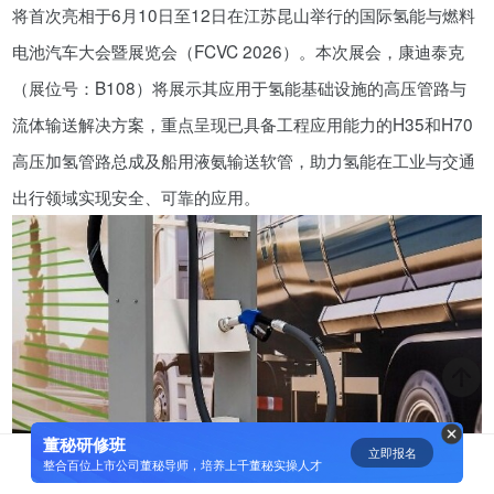
将首次亮相于6月10日至12日在江苏昆山举行的国际氢能与燃料
资鲸精选 | 迈瑞医疗上市：是王者
电池汽车大会暨展览会（FCVC 2026）。本次展会，康迪泰克
归来，还是“毒角兽”降临？
（展位号：B108）将展示其应用于氢能基础设施的高压管路与
09-29
流体输送解决方案，重点呈现已具备工程应用能力的H35和H70
高压加氢管路总成及船用液氨输送软管，助力氢能在工业与交通
短视频用户规模超2.4亿 商业模式
仍处于探索当中
出行领域实现安全、可靠的应用。
07-24
腾讯与马化腾：腾讯五虎是如何分
配股权的
08-01
资鲸精选 | Airbnb天使轮融资BP只
有这14页，但足以打动投资人
董秘研修班
立即报名
0
[]
整合百位上市公司董秘导师，培养上千董秘实操人才
11-21