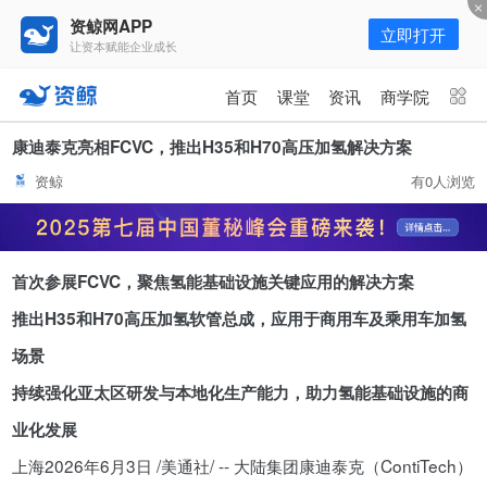
资鲸网APP
立即打开
让资本赋能企业成长
更多频道
点击进入频道
首页
课堂
资讯
商学院
资讯
课堂
直播
商学院
康迪泰克亮相FCVC，推出H35和H70高压加氢解决方案
资鲸
有0人浏览
报告
人才猎聘
政府园区
行业峰会
为你推荐
更多
首次参展
FCVC
，聚焦氢能基础设施关键应用的解决方案
资鲸精选 | 127页PPT，读懂复
星、平安、腾讯、比亚迪、碧桂园
推出
H35
和
H70
高压加氢软管总成，应用于商用车及乘用车加氢
等66位超级商业巨头未来产业布
11-01
场景
局！（非常值得收藏！）
持续强化亚太区研发与本地化生产能力，助力氢能基础设施的商
年入百万，也不一定能看懂“商业
业化发展
模式”！推荐收藏！
上海
2026年6月3日
/美通社/ -- 大陆集团康迪泰克（ContiTech）
08-02