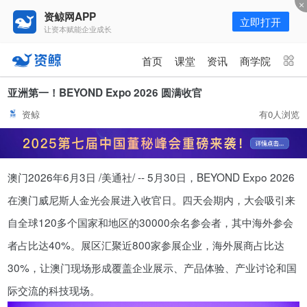
资鲸网APP
立即打开
让资本赋能企业成长
更多频道
点击进入频道
首页
课堂
资讯
商学院
资讯
课堂
直播
商学院
亚洲第一！BEYOND Expo 2026 圆满收官
资鲸
有0人浏览
报告
人才猎聘
政府园区
行业峰会
为你推荐
更多
澳门
2026年6月3日
/美通社/ -- 5月30日，BEYOND Expo 2026
资鲸精选 | 127页PPT，读懂复
星、平安、腾讯、比亚迪、碧桂园
在澳门威尼斯人金光会展进入收官日。四天会期内，大会吸引来
等66位超级商业巨头未来产业布
11-01
自全球120多个国家和地区的30000余名参会者，其中海外参会
局！（非常值得收藏！）
者占比达40%。展区汇聚近800家参展企业，海外展商占比达
年入百万，也不一定能看懂“商业
30%，让澳门现场形成覆盖企业展示、产品体验、产业讨论和国
模式”！推荐收藏！
际交流的科技现场。
08-02