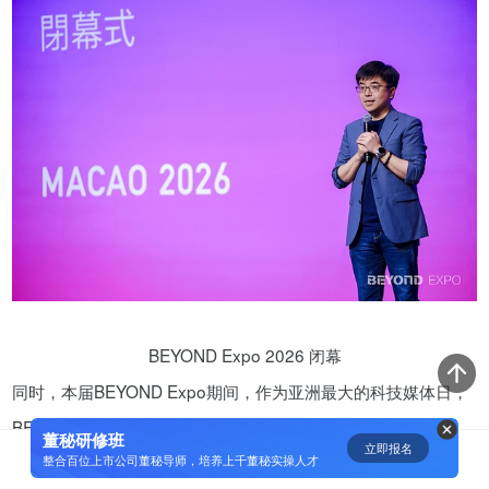
资鲸精选 | 迈瑞医疗上市：是王者
归来，还是“毒角兽”降临？
09-29
短视频用户规模超2.4亿 商业模式
仍处于探索当中
07-24
腾讯与马化腾：腾讯五虎是如何分
配股权的
08-01
BEYOND Expo 2026 闭幕
同时，本届BEYOND Expo期间，作为亚洲最大的科技媒体日，
资鲸精选 | Airbnb天使轮融资BP只
BEYOND Expo 2026媒体日也在大会首日汇聚200余家全球媒
有这14页，但足以打动投资人
董秘研修班
立即报名
0
[]
体、KOL、YouTuber及内容创作者，总粉丝量高达2600万，海
整合百位上市公司董秘导师，培养上千董秘实操人才
11-21