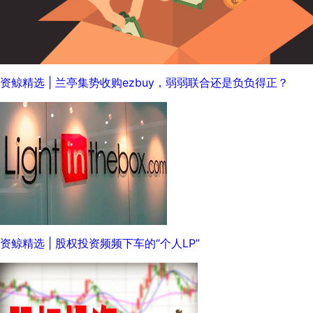
资鲸精选 | 兰亭集势收购ezbuy，弱弱联合还是负负得正？
资鲸精选 | 股权投资频频下车的“个人LP”