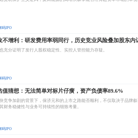
解码IPO
收不增利：研发费用率弱同行，历史竞业风险叠加股东内
也充分证明了发行人股权稳定性、实控人管控能力存疑。
解码IPO
值猜想：无法简单对标片仔癀，资产负债率89.6%
块竞争加剧的背景下，保济元和的上市之路能否顺利，不仅取决于品牌叙
其财务稳健性与业务可持续性的细致考量。
解码IPO