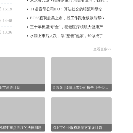
京东卷入显卡维修罗生门 消费者发问：我的显卡到底在哪？
08-07
 16:19
TT语音母公司IPO：算法社交的暗流和壁垒
香港中华总商会倡五年规划设四大愿景
08-07
BOSS直聘赴美上市，找工作跟老板谈能帮BOSS直聘走多远？
 14:48
一图解码：汉得信息二闯港交所 本土企业数字
三十年棉里淘“金”，稳健医疗领航大健康产业新格局
化龙头 业绩稳增
 13:36
08-07
水滴上市后大跌，靠“慈善”起家，却做成了保险生意
【异动股】焦炭Ⅲ板块下挫，陕西黑猫
(601015.CN)跌8.38%
查看更多>>
08-07
【异动股】医疗研发外包板块拉升，毕得医药
(688073.CN)涨20.01%
08-07
宜明昂科-B(01541.HK)附属宜明凯尔生物医药
获增资5000万元
08-07
O上市通关计划
音频版 | 读懂上市公司报告（全40节）
通天酒业(00389.HK)就配售协议接获展开法院
人们往往以为上市公司报告就是一些
程序通知 对现有业务无重大不利影响
枯燥的数字，殊不知里面其实蕴藏了
程，聚焦全面注册制IPO实务
08-07
许多秘密。它可以告诉你企业的资产
题，特邀上市董秘、行业大
是多少，企业欠了多少债，企业赚了
恒隆集团(00010.HK)及恒隆地产(00101.HK)：
统解析。
多少钱，企业还有多少钱(现金)等核
蔡德粦将获任执行董事及行政总裁
心秘密。
08-07
核过程中重点关注的法律问题
拟上市企业股权激励方案设计篇
【IPO追踪】剑桥科技（06166.HK）大涨超