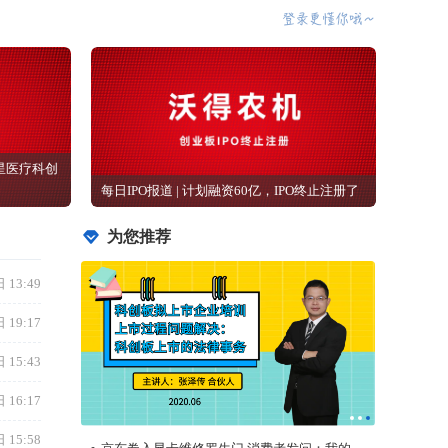
声科技
前7个月中国出口机电产品11.12万亿元 同比增
资
长21.2%
08-07
前7个月中国货物贸易进出口总值30.13万亿元
同比增长17.3%
08-07
摩漾生物启动欧洲再生美学市场战略布局
08-07
星医疗科创
双冠加冕！兆芯开胜KH‑50000荣获 2026 "金灵
每日IPO报道 | 计划融资60亿，IPO终止注册了
光杯" 专题赛一等奖、总决赛金奖
08-07
为您推荐
【盈喜】CGII HLDGS(01940.HK)料中期税后纯
利增至不少于1亿元
08-07
 13:49
亿腾嘉和(06998.HK)GB268 Ib/II期临床试验完
成首例受试者给药
 19:17
08-07
【IPO追踪】“人形机器人第一股”宇树科技即将
 15:43
上市，DeepSeek出手！
08-07
 16:17
【百强透视】股价狂飙！新吉奥房车
（00805.HK）：糟糕的业绩，性感的“故事”
 15:58