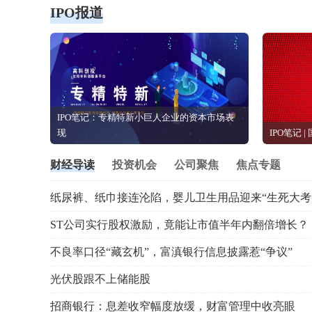
IPO报道
IPO笔记：专精特新小巨人企业的资本市场表
现
IPO笔记 
财经导读
投资机会
公司聚焦
焦点专题
纸尿裤、纸巾接连沦陷，婴儿卫生用品迎来“生死大考
ST公司实行股权激励，竟能让市值半年内翻倍增长？
不良率口径“藏玄机”，富滇银行信息披露惹“争议”
光伏股跟不上储能股
招商银行：息差收窄幅度放缓，财富管理中收亮眼