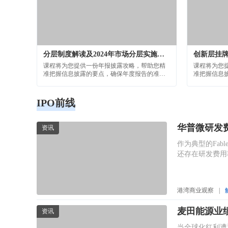
分层制度解读及2024年市场分层实施工作安排
课程将为您提供一份年报披露攻略，帮助您精
课程将为您
准把握信息披露的要点，确保年度报告的准
准把握信息
确、完整和透明。
确、完整和
IPO前线
华普微研发
资讯
作为典型的Fa
还存在研发费用
港湾商业观察
|
麦田能源业
资讯
当全球化红利遭