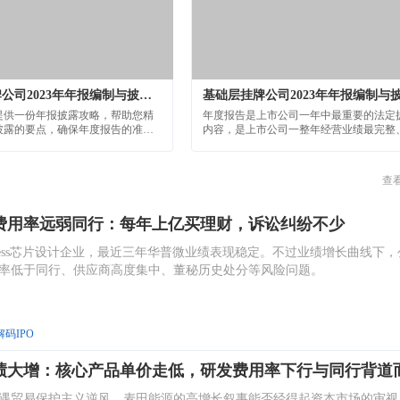
创新层挂牌公司2023年年报编制与披露重点问题讲解
提供一份年报披露攻略，帮助您精
年度报告是上市公司一年中最重要的法定
披露的要点，确保年度报告的准
内容，是上市公司一整年经营业绩最完整
透明。
直观的展现，也是投资者进行价值判断、
投资决策的重要依据；同时，年报编制质
直接反映了上市公司信
查
费用率远弱同行：每年上亿买理财，诉讼纠纷不少
bless芯片设计企业，最近三年华普微业绩表现稳定。不过业绩增长曲线下，
率低于同行、供应商高度集中、董秘历史处分等风险问题。
解码IPO
绩大增：核心产品单价走低，研发费用率下行与同行背道
遇贸易保护主义逆风，麦田能源的高增长叙事能否经得起资本市场的审视