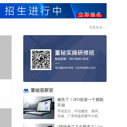
双冠加冕！兆芯开胜KH‑50000荣获 2026 "金灵
光杯" 专题赛一等奖、总决赛金奖
08-07
【盈喜】CGII HLDGS(01940.HK)料中期税后纯
利增至不少于1亿元
查看更多>>
08-07
亿腾嘉和(06998.HK)GB268 Ib/II期临床试验完
成首例受试者给药
08-07
【IPO追踪】“人形机器人第一股”宇树科技即将
上市，DeepSeek出手！
08-07
【百强透视】股价狂飙！新吉奥房车
（00805.HK）：糟糕的业绩，性感的“故事”
08-07
董秘观察室
香港中华总商会倡五年规划设四大愿景
08-07
被告了！IPO造假一个都跑
一图解码：汉得信息二闯港交所 本土企业数字
不掉
化龙头 业绩稳增
导语近日，中信建投、致同、
08-07
容诚、广东恒益四家中介机构
【异动股】焦炭Ⅲ板块下挫，陕西黑猫
起诉紫晶存储案件确定将于6月
(601015.CN)跌8.38%
22日开庭，涉案被告多达48
“现场来了几个股东？” “一