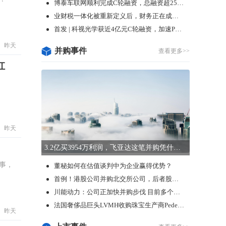
博泰车联网顺利完成C轮融资，总融资超25亿元
业财税一体化被重新定义后，财务正在成为数字化的“超级入口”
首发 | 科视光学获近4亿元C轮融资，加速PCB、光伏及半导体领域光刻项目量产
昨天
并购事件
查看更多>>
讧
昨天
3.2亿买3954万利润，飞亚达这笔并购凭什么让市场兴奋？
事，
董秘如何在估值谈判中为企业赢得优势？
首例！港股公司并购北交所公司，后者股价大涨39%！
川能动力：公司正加快并购步伐 目前多个项目正在推进中
法国奢侈品巨头LVMH收购珠宝生产商Pedemonte
昨天