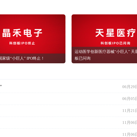
股将继续常态发行；九
37亿元回购；谛
天行歌完成超1亿元A轮
获超亿元B+轮融
融资
运动医学创新医疗器械“小巨人” 天
| 国家级“小巨人” IPO终止！
板已问询
”
06月29日
06月05日
11月21日
11月06日
11月06日