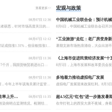
个小时的课程对信息披露规则
宏观与政策
解读，结合案例分析，介绍
本课程适合于那些想了解如何赴境外
查看更多>>
15+资
经验，提供高效合规运用规
上市的企业及那些正在策划境外上市
上市企业
和规范运作管理方案，让学
和已成功于境外上市的企业的经营
投融资、
、深层次、有见地的掌握信
者、管理者。
08月07日 12:36
理逻辑。
【宜春官方：宁德时代锂矿处于停产检修状态】上海证券报记者获悉，针对市场高度关注的宁德时代宜春枧下窝锂矿复产传闻，宜春市宜丰县生态环境局今日正式回应称：现场检查时，该企业处于停产检修状态，现场未进行矿石装运及破碎等生产作业，已要求企业尽快办理环评审批手续。
“工业旅游”走红：老厂房变身
08月07日 12:12
【8月7日午间新闻精选】1、截至午间收盘，沪指涨0.49%，深证成指涨1.31%，创业板指涨1.75%。恒生指数涨0.15%，恒生科技指数涨0.34%。2、海关总署今天公布统计数据显示，今年前7个月，我国货物贸易进出口总值30.13万亿元，同比增长了17.3%，延续良好的增长态势。其中，出口17.44万亿元，增长14%；进口12.69万亿元，增长22%。3、8月6日晚，在7月31日市场监管总局对光伏行业开展价格合规指导后仅一周，国内八大多晶硅企业在上海共同签署反内卷《倡议书》。
08月07日 11:36
中新网8月7日电据海关总署网站消息，据海关统计，2026年前7个月，我国货物贸易进出口总值30.13万亿元人民币，同比(下同)增长17.3%。其中，出口17.44万亿元，增长14%；进口12.69万亿元，增长22%。7月份，我国货物贸易进出口总值4.66万亿元，增长19.2%。其中，出口2.71万亿元，增长17.8%；进口1.95万亿元，增长21.2%。
多地着力推动虚拟电厂发展
08月07日 11:36
中新社上海8月7日电(记者姜煜)据上海海关7日发布的统计数据，今年上半年该海关累计监管进出口航空货运量203.51万吨，创历史新高，同比增长15.76%。今年以来，上海海关一系列便利化改革举措全面落地、协同发力，全方位支撑口岸货运吞吐能力扩容增效。今年6月，上海浦东国际机场“智汇港”智能货站顺利投运，上海浦东国际机场海关全程嵌入智慧监管应用场景，实现监管全面数字化。
中国疾控中心：此次疫情强度与前两年相当，新冠阳性率上升趋势已趋缓
超4.5亿元“红包”进一步激发暑
08月07日 11:35
8月6日，中国疾控中心发布7月27日至8月2日全国急性呼吸道传染病哨点监测情况。检测结果显示，7月27日至8月2日，新型冠状病毒检测阳性率上升趋缓，总体上处于中流行水平，主要流行株仍为NB.1.8.1变异株谱系，南方省份检测阳性率显著高于北方省份，15～59岁病例组检测阳性率最高。