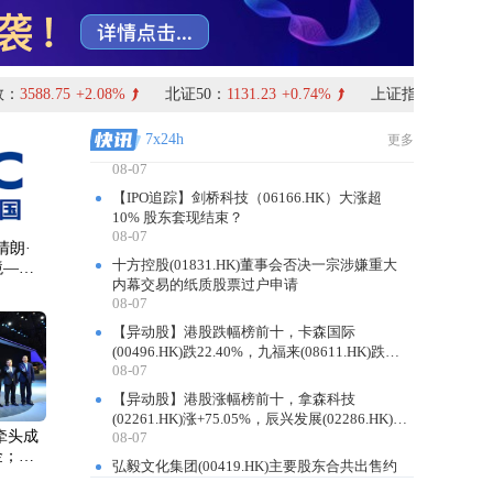
588.75
+2.08%
北证50：
1131.23
+0.74%
上证指数：
3928.08
+0
恒隆集团(00010.HK)及恒隆地产(00101.HK)：
蔡德粦将获任执行董事及行政总裁
7x24h
更多
08-07
【IPO追踪】剑桥科技（06166.HK）大涨超
10% 股东套现结束？
08-07
十方控股(01831.HK)董事会否决一宗涉嫌重大
清朗·
内幕交易的纸质股票过户申请
境—整
08-07
”专项
【异动股】港股跌幅榜前十，卡森国际
(00496.HK)跌22.40%，九福来(08611.HK)跌
08-07
21.01%
【异动股】港股涨幅榜前十，拿森科技
(02261.HK)涨+75.05%，辰兴发展(02286.HK)涨
08-07
+64.91%
汽牵头成
弘毅文化集团(00419.HK)主要股东合共出售约
金；年
2.02亿股 盘中涨超54%
拟斥资
08-07