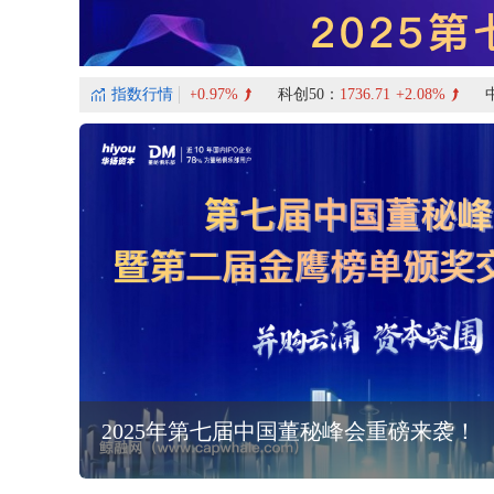
沪深300：
4696.48
指数行情
+0.97%
科创50：
1736.71
+2.08%
中证5
2025年第七届中国董秘峰会重磅来袭！