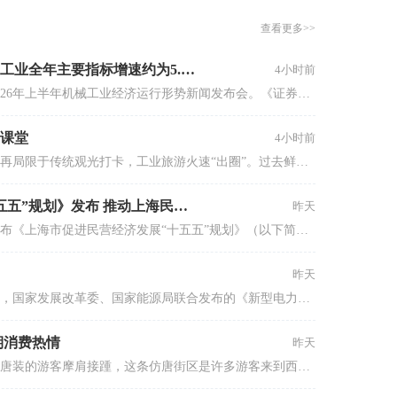
10% 股东套现结束？
08-07
查看更多>>
本市场法律服务经验，擅长拟
股权架构搭建、股权激励、
十方控股(01831.HK)董事会否决一宗涉嫌重大
企业上市等法律业务。
内幕交易的纸质股票过户申请
中国机械工业联合会：预计机械工业全年主要指标增速约为5.5%
4小时前
08-07
8月6日，中国机械工业联合会召开2026年上半年机械工业经济运行形势新闻发布会。《证券日报》记者从会上了解到，今年上半年，我国智能制造与人工智能相关设备生产活跃，智能设备制造行业增加值同比增长16.7%，3D打印设备、工业机器人、工业自动调节仪表与控制系统产量同比分别增长48.5%、28.0%、25.1%。此外，新质生产力相关领域投资保持增长，锂离子电池、机器人与智能制造行业投资同比分别增长24.4%、3.8%。
【异动股】港股跌幅榜前十，卡森国际
(00496.HK)跌22.40%，九福来(08611.HK)跌
08-07
21.01%
新课堂
4小时前
【异动股】港股涨幅榜前十，拿森科技
暑期文旅市场热浪涌动，大众出游不再局限于传统观光打卡，工业旅游火速“出圈”。过去鲜为人知的生产工厂、封存多年的工业遗址人气高涨，多条工业研学线路预约火爆，老厂房变身网红打卡地。这不仅打破了大众对于工业场景的固有印象，也为文旅消费升级开辟了全新空间。
(02261.HK)涨+75.05%，辰兴发展(02286.HK)涨
08-07
+64.91%
《上海市促进民营经济发展“十五五”规划》发布 推动上海民营经济总量规模再上新台阶
昨天
弘毅文化集团(00419.HK)主要股东合共出售约
2.02亿股 盘中涨超54%
8月5日，上海市发展和改革委员会发布《上海市促进民营经济发展“十五五”规划》（以下简称《规划》）。《规划》提出，到2030年，上海民营经济总量规模再上新台阶，质量结构进一步优化。创新能力持续提升，推动新质生产力发展取得成效；开放活力明显增强，进一步发挥民营经济在外贸领域的重要作用，提升民营企业国际化水平；社会贡献不断提高，构筑稳就业、保民生的坚实底座；制度环境持续优化，厚植民营经济发展沃土，让企业与城市发展同频共振、双向奔赴。
08-07
前7个月中国出口机电产品11.12万亿元 同比增
昨天
长21.2%
08-07
虚拟电厂发展迎来政策红利。8月3日，国家发展改革委、国家能源局联合发布的《新型电力系统建设“十五五”规划》提出“大力促进虚拟电厂发展”“支持具备条件的售电公司发展虚拟电厂业务”。
前7个月中国货物贸易进出口总值30.13万亿元
同比增长17.3%
期消费热情
昨天
08-07
在华灯初上的西安大唐不夜城，身着唐装的游客摩肩接踵，这条仿唐街区是许多游客来到西安的首选“打卡地”。“白天逛博物馆，晚上看不夜城，消费券还能抵扣景点、酒店住宿等费用。”来自杭州的游客陈女士给《证券日报》记者算了一笔账，“这趟四天的西安之行，光住宿和景区门票就省了近300元。”
摩漾生物启动欧洲再生美学市场战略布局
08-07