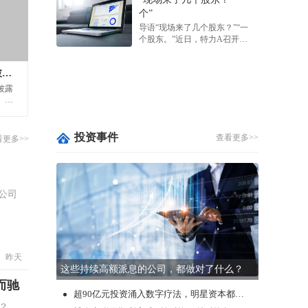
08-07
家，涉案金额高达10.86亿元。
个”
这一则诉讼消息，再一...
【异动股】医疗研发外包板块拉升，毕得医药
导语“现场来了几个股东？”“一
(688073.CN)涨20.01%
个股东。”近日，特力A召开
08-07
2025年年度股东会。根据媒体
报道，整场会议现场参会人员
宜明昂科-B(01541.HK)附属宜明凯尔生物医药
基础层挂牌公司2023年年报编制与披露重点问题讲解
仅9人。其中包括2名公司高
获增资5000万元
管、2名独立董事、2名...
披露
08-07
、最
通天酒业(00389.HK)就配售协议接获展开法院
做出
量也
程序通知 对现有业务无重大不利影响
08-07
投资事件
查看更多>>
看更多>>
公司
昨天
这些持续高额派息的公司，都做对了什么？
而驰
超90亿元投资涌入数字疗法，明星资本都在怎么投？
？