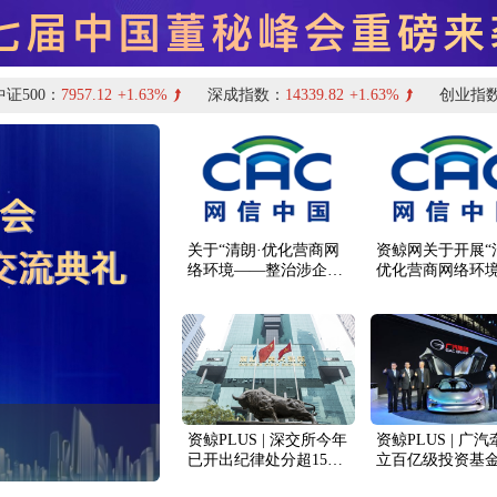
00：
7957.12
+1.63%
深成指数：
14339.82
+1.63%
创业指数：
3
关于“清朗·优化营商网
资鲸网关于开展“
络环境——整治涉企网
优化营商网络环
络‘黑嘴’”专项行动的治
治涉企网络‘黑嘴’
理公告
行动的公告
董秘俱乐部猎聘服务
资鲸PLUS | 深交所今年
资鲸PLUS | 广
已开出纪律处分超150
立百亿级投资基
份；预计2024年A股新
内44家上市公司