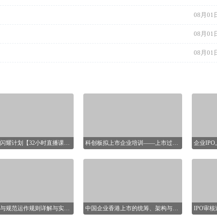
08月01日
08月01日
08月01日
董秘新星闪耀计划【32小时直播课程】
科创板拟上市企业培训——上市过程问题解决：科创板上市的法律事务
企业IP
16节课
，每月4场，一共16场，每
基小律——IPO系列课程
及重点问
，互动答疑！
咖进行系
信息披露与规范运作规则详解与实操【16小时课程打包】
中国企业香港上市的统筹、架构与实施
IPO审