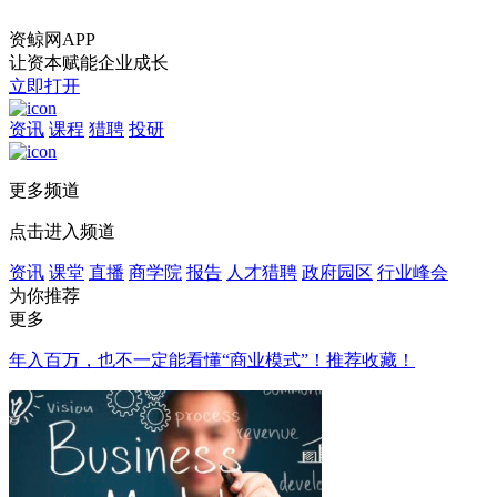
资鲸网APP
让资本赋能企业成长
立即打开
资讯
课程
猎聘
投研
更多频道
点击进入频道
资讯
课堂
直播
商学院
报告
人才猎聘
政府园区
行业峰会
为你推荐
更多
年入百万，也不一定能看懂“商业模式”！推荐收藏！