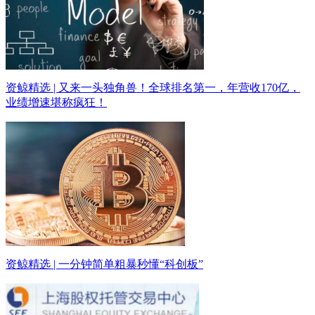
资鲸精选 | 又来一头独角兽！全球排名第一，年营收170亿，
业绩增速堪称疯狂！
资鲸精选 | 一分钟简单粗暴秒懂“科创板”