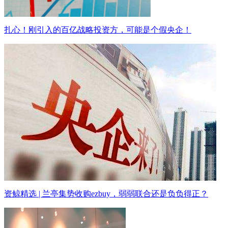
扎心！刚引入的百亿战略投资方，可能是个假央企！
资鲸精选 | 兰亭集势收购ezbuy，弱弱联合还是负负得正？