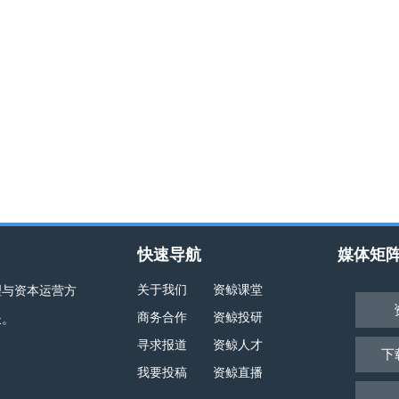
快速导航
媒体矩
关于我们
资鲸课堂
理与资本运营方
商务合作
资鲸投研
长。
寻求报道
资鲸人才
下
我要投稿
资鲸直播