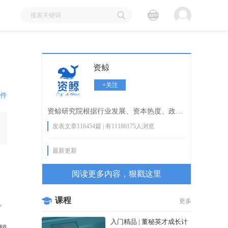
资鲸
+关注
件
资鲸研究院根据行业发展、资本热度、政策导向等定期输出或转载高质量研究报告，研究方向覆盖人工智能、5G、区块链、医疗、金融、物流、​教育等多个领域，帮助政府、企业、投资机构等快速了解行业动态。
发表文章116454篇 | 有11186175人浏览
最新更新
阅读更多内容，狠戳这里
课程
更多
。
入门精品 | 董秘英才成长计
承销