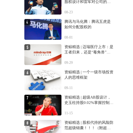
股权设计和雷军对公司的控
制权
08-23
腾讯与马化腾：腾讯五虎是
如何分配股权的
08-01
资鲸精选 | 迈瑞医疗上市：是
王者归来，还是“毒角兽”降
临？
09-29
资鲸精选 | 一个一级市场投资
人的思维框架
09-11
资鲸精选 | 超级AB股设计，
史玉柱持股0.02%掌握控制权
的巨人交易生变
11-15
资鲸精选 | 股权代持的风险防
范超级锦囊！！！（附超经