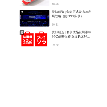
典案例！！）
10-26
资鲸精选 | 华为正式发布AI发
展战略（附PPT+实录）
10-11
资鲸精选 | 名创优品获腾讯等
10亿战略投资 深度长文解密
运营之道
09-30