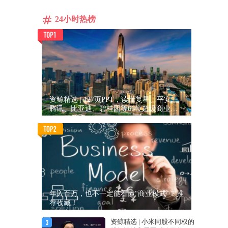
24小时热榜
资鲸精选 | 127页PPT，读懂复星、平安、
腾讯、比亚迪、碧桂园等66位超级商业巨
头未来产业布局！（非常值得收藏！）
年入百万，也不一定能看懂“商业模式”！推
荐收藏！
资鲸精选 | 小米同股不同权的