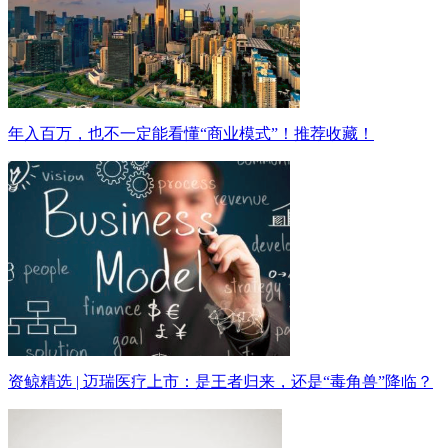
年入百万，也不一定能看懂“商业模式”！推荐收藏！
资鲸精选 | 迈瑞医疗上市：是王者归来，还是“毒角兽”降临？