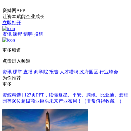
资鲸网APP
让资本赋能企业成长
立即打开
资讯
课程
猎聘
投研
更多频道
点击进入频道
资讯
课堂
直播
商学院
报告
人才猎聘
政府园区
行业峰会
为你推荐
更多
资鲸精选 | 127页PPT，读懂复星、平安、腾讯、比亚迪、碧桂
园等66位超级商业巨头未来产业布局！（非常值得收藏！）