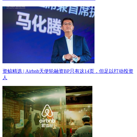
资鲸精选 | Airbnb天使轮融资BP只有这14页，但足以打动投资
人