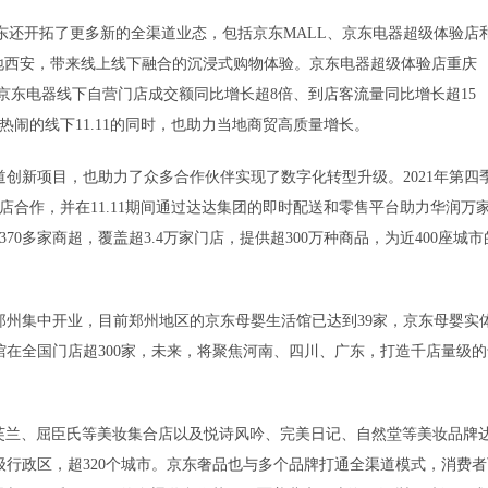
还开拓了更多新的全渠道业态，包括京东MALL、京东电器超级体验店
落地西安，带来线上线下融合的沉浸式购物体验。京东电器超级体验店重庆
间，京东电器线下自营门店成交额同比增长超8倍、到店客流量同比增长超15
闹的线下11.11的同时，也助力当地商贸高质量增长。
新项目，也助力了众多合作伙伴实现了数字化转型升级。2021年第四
店合作，并在11.11期间通过达达集团的即时配送和零售平台助力华润万
0多家商超，覆盖超3.4万家门店，提供超300万种商品，为近400座城市
州集中开业，目前郑州地区的京东母婴生活馆已达到39家，京东母婴实
馆在全国门店超300家，未来，将聚焦河南、四川、广东，打造千店量级的
芙兰、屈臣氏等美妆集合店以及悦诗风吟、完美日记、自然堂等美妆品牌
省级行政区，超320个城市。京东奢品也与多个品牌打通全渠道模式，消费者