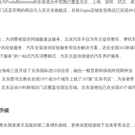
rada和miumiu的全渠道合作范围已覆盖北京、上海、深圳、武汉、成
下门店及官网的商品引入至京东旗舰店，目前Zegna店铺发货商品已实现48
店，为消费者提供同城极速达服务。京东汽车不仅为车主提供整车、摩托
件供应链服务、汽车全渠道供应链服务等综合解决方案，还在全国163座城
线下服务”的一站式汽车消费模式，为车主提供便捷的汽车养护服务。
海南三亚开设了京东国际进口综合馆，融合一般贸易和保税跨境两种业
东图书文教在全国19个省26个城市上线了107家“京东书店”，为读者带
。京东运动小时购项目门店覆盖全国近百城。京东宠物也已在全国45个城
升级
售长期发展天花板的第二条增长曲线，更将深度链接线下实体零售业态，