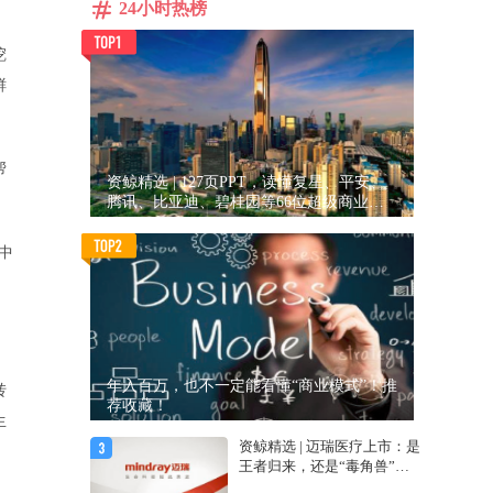
24小时热榜
挖
鲜
帮
资鲸精选 | 127页PPT，读懂复星、平安、
腾讯、比亚迪、碧桂园等66位超级商业巨
头未来产业布局！（非常值得收藏！）
中
年入百万，也不一定能看懂“商业模式”！推
转
荐收藏！
生
资鲸精选 | 迈瑞医疗上市：是
王者归来，还是“毒角兽”降
临？