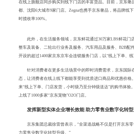
在线上旗舰店同步购买到线下门店的丰富货品。目前，京东奢品与P
都、沈阳6大城市9家门店。Zegna也携手京东奢品，将品牌线
时揽收率100%。
此外，在生活服务领域，京东鲜花通过30万家LBS鲜花门
整车及装备、二轮出行业务及服务、汽车用品及服务、B2B配
开设的超过1400家京东京车会连锁服务门店，以“线上下单、
针对消费者在更多生活场景中的即时消费需求，京东国际在
态，让消费者在线上线下都能享受到优质进口商品和优惠价格。京
来“线上下单、门店发货，小时级乃至分钟级送达”的购书体验
上线了1000多家“京东宠物”O2O门店。
发挥新型实体企业增长效能 助力零售业数字化转型
京东集团总裁徐雷曾表示，“全渠道战略不仅是打开京东零
力零售业数字化转型升级。”