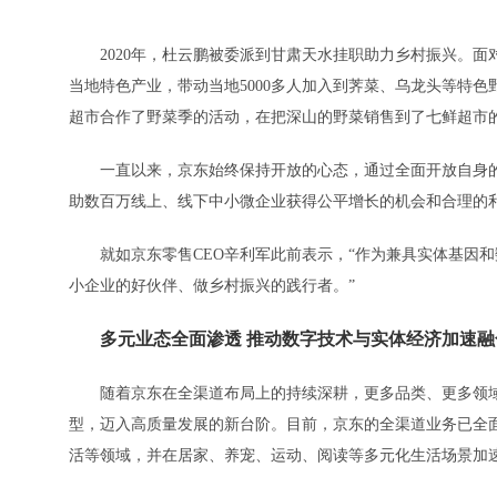
2020年，杜云鹏被委派到甘肃天水挂职助力乡村振兴。面
当地特色产业，带动当地5000多人加入到荠菜、乌龙头等特色
超市合作了野菜季的活动，在把深山的野菜销售到了七鲜超市的
一直以来，京东始终保持开放的心态，通过全面开放自身的
助数百万线上、线下中小微企业获得公平增长的机会和合理的
就如京东零售CEO辛利军此前表示，“作为兼具实体基因和
小企业的好伙伴、做乡村振兴的践行者。”
多元业态全面渗透 推动数字技术与实体经济加速融
随着京东在全渠道布局上的持续深耕，更多品类、更多领域
型，迈入高质量发展的新台阶。目前，京东的全渠道业务已全
活等领域，并在居家、养宠、运动、阅读等多元化生活场景加