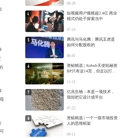
09-29
和
短视频用户规模超2.4亿 商业
模式仍处于探索当中
07-24
腾讯与马化腾：腾讯五虎是
如何分配股权的
季
08-01
家
资鲸精选 | Airbnb天使轮融资
的
BP只有这14页，但足以打动
投资人
11-21
体
亿兆生物：本是一项技术，
我却把它设计成平台
母
07-25
资鲸精选 | 一个一级市场投资
达
人的思维框架
可
09-11