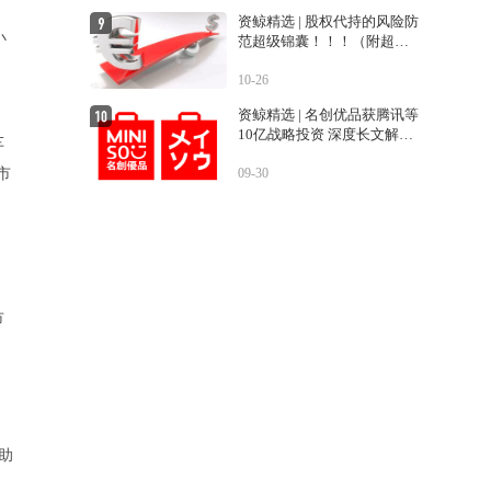
资鲸精选 | 股权代持的风险防
小
范超级锦囊！！！（附超经
典案例！！）
10-26
资鲸精选 | 名创优品获腾讯等
10亿战略投资 深度长文解密
车
运营之道
市
09-30
市
助