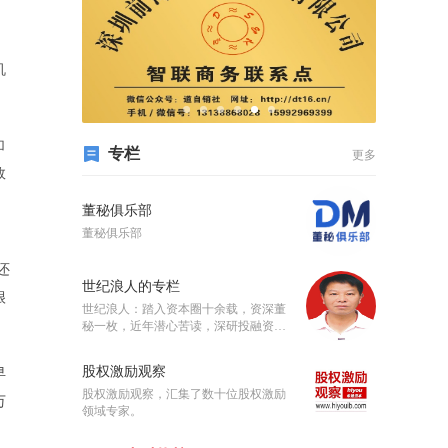
机
加
专栏
更多
效
董秘俱乐部
董秘俱乐部
还
世纪浪人的专栏
很
世纪浪人：踏入资本圈十余载，资深董
秘一枚，近年潜心苦读，深研投融资、
上市、并购重组业务。
股权激励观察
早
股权激励观察，汇集了数十位股权激励
万
领域专家。