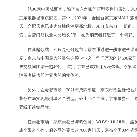
就3C家电领域而言，除了京东之家等新型零售门店外，京东
京东电器城市旗舰店。其中，2021年，全国首家京东MALL
店、合肥店也已成为各地的消费新地标。2021京东11.11期
倍，自营门店数量同比增长5倍，在为消费者打造了一个精彩、热
在商超领域，不只是七鲜超市，京东通过进一步推进全渠道创
度，京东与中国最大的零售连锁企业之一华润万家的超600家门
成交额同比增长超4倍。目前，京东已成功引入沃尔玛、永辉等37
消费者提供即时零售的购物体验。
另外，在母婴市场，2021年第四季度，京东母婴生活馆在郑
业务布局实现郑州城区全覆盖。截止2021年底，京东母婴生活
婴线下连锁品牌。
在美妆市场，京东美妆已与调色师、WOW COLOUR、丝
成全渠道合作，服务网络覆盖超7000家门店，遍布全国30个