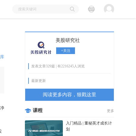
美股研究社
+关注
库
发表文章329篇 | 有2216245人浏览
最新更新
阅读更多内容，狠戳这里
现净
课程
更多
入门精品 | 董秘英才成长计
划
投