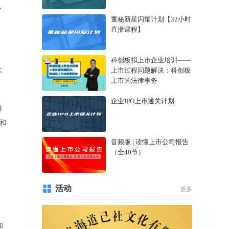
，
董秘新星闪耀计划【32小时
直播课程】
科创板拟上市企业培训——
大
上市过程问题解决：科创板
上市的法律事务
企业IPO上市通关计划
鲜
和
音频版 | 读懂上市公司报告
（全40节）
活动
更多
和