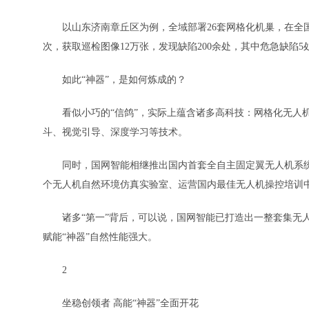
以山东济南章丘区为例，全域部署26套网格化机巢，在全国率
次，获取巡检图像12万张，发现缺陷200余处，其中危急缺陷
如此“神器”，是如何炼成的？
看似小巧的“信鸽”，实际上蕴含诸多高科技：网格化无人机智
斗、视觉引导、深度学习等技术。
同时，国网智能相继推出国内首套全自主固定翼无人机系统
个无人机自然环境仿真实验室、运营国内最佳无人机操控培训
诸多“第一”背后，可以说，国网智能已打造出一整套集无人
赋能“神器”自然性能强大。
2
坐稳创领者 高能“神器”全面开花