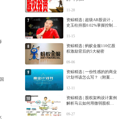
11-28
资鲸精选 | 超级AB股设计，
史玉柱持股0.02%掌握控制权
的巨人交易生变
11-15
海
资鲸精选 | 蚂蚁金服110亿股
权激励背后的5大秘密
09-06
资鲸精选 | 一份性感的的商业
计划书该怎么写？（附案
国
例）
12-11
资鲸精选 | 股权架构设计案例
解析马云如何用微弱股权控
制阿里巴巴
09-27
水