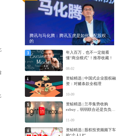
腾讯与马化腾：腾讯五虎是如何分配股权
的
北
年入百万，也不一定能看
懂“商业模式”！推荐收藏！
08-02
首
资鲸精选 | 中国式企业股权融
资：对赌条款全梳理
10-09
此
资鲸精选 | 兰亭集势收购
ezbuy，弱弱联合还是负负得
正？
11-09
资鲸精选 | 股权投资频频下车
的“个人LP”