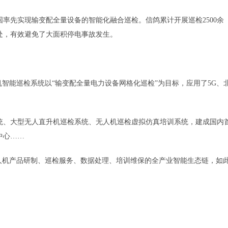
先实现输变配全量设备的智能化融合巡检。信鸽累计开展巡检2500余
5处，有效避免了大面积停电事故发生。
能巡检系统以“输变配全量电力设备网格化巡检”为目标，应用了5G、
、大型无人直升机巡检系统、无人机巡检虚拟仿真培训系统，建成国内
中心……
机产品研制、巡检服务、数据处理、培训维保的全产业智能生态链，如