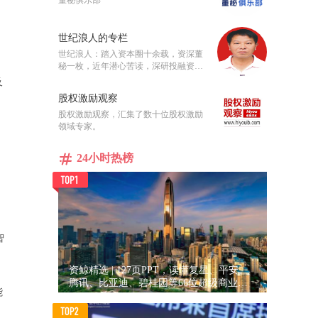
世纪浪人的专栏
世纪浪人：踏入资本圈十余载，资深董
秘一枚，近年潜心苦读，深研投融资、
上市、并购重组业务。
及
股权激励观察
股权激励观察，汇集了数十位股权激励
领域专家。
24小时热榜
智
资鲸精选 | 127页PPT，读懂复星、平安、
腾讯、比亚迪、碧桂园等66位超级商业巨
能
头未来产业布局！（非常值得收藏！）