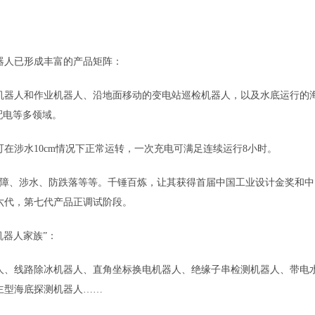
人已形成丰富的产品矩阵：
器人和作业机器人、沿地面移动的变电站巡检机器人，以及水底运行的
配电等多领域。
涉水10cm情况下正常运转，一次充电可满足连续运行8小时。
障、涉水、防跌落等等。千锤百炼，让其获得首届中国工业设计金奖和中
六代，第七代产品正调试阶段。
器人家族”：
、线路除冰机器人、直角坐标换电机器人、绝缘子串检测机器人、带电
主型海底探测机器人……