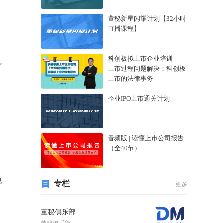
董秘新星闪耀计划【32小时
直播课程】
科创板拟上市企业培训——
。
上市过程问题解决：科创板
上市的法律事务
企业IPO上市通关计划
音频版 | 读懂上市公司报告
（全40节）
视
专栏
更多
董秘俱乐部
能
董秘俱乐部