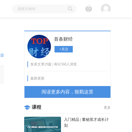
首条财经
+关注
业
发表文章29篇 | 有62568人浏览
最新更新
阅读更多内容，狠戳这里
课程
更多
入门精品 | 董秘英才成长计
划