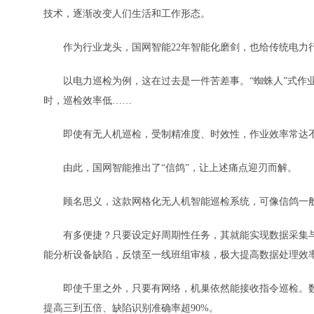
技术，逐渐改变人们生活和工作形态。
作为行业龙头，国网智能22年智能化磨剑，也给传统电力
以电力巡检为例，这在过去是一件苦差事。“蜘蛛人”式作业
时，巡检效率低……
即使有无人机巡检，受制精准度、时效性，作业效率常达不
由此，国网智能推出了“信鸽”，让上述痛点迎刃而解。
顾名思义，这款网格化无人机智能巡检系统，可像信鸽一般敏
有多便捷？只要设定好周期性任务，其就能实现数据采集与
能分析设备缺陷，反馈至一线班组审核，极大提高数据处理效
即使千里之外，只要有网络，机巢依然能接收指令巡检。数据
提高三到五倍、缺陷识别准确率超90%。