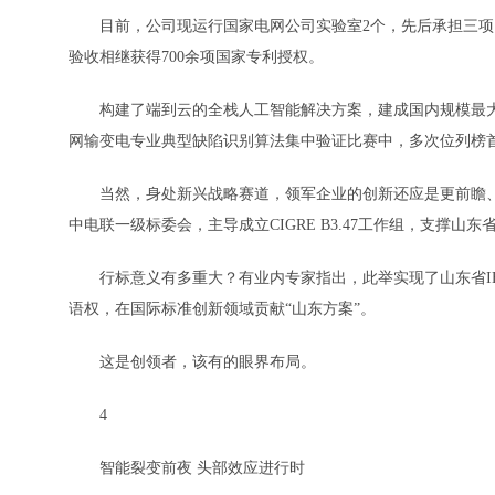
目前，公司现运行国家电网公司实验室2个，先后承担三项国
验收相继获得700余项国家专利授权。
构建了端到云的全栈人工智能解决方案，建成国内规模最大
网输变电专业典型缺陷识别算法集中验证比赛中，多次位列榜
当然，身处新兴战略赛道，领军企业的创新还应是更前瞻、
中电联一级标委会，主导成立CIGRE B3.47工作组，支撑山东
行标意义有多重大？有业内专家指出，此举实现了山东省IE
语权，在国际标准创新领域贡献“山东方案”。
这是创领者，该有的眼界布局。
4
智能裂变前夜 头部效应进行时