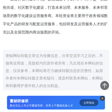
焦街道、社区数字化建设，打造未来治理、未来服务、未来邻里
资鲸精选 | 小米同股不同权的股权
场景的数字化建设运营服务商。本轮资金将主要用于政务领域数
设计和雷军对公司的控制权
字化产品的研发与配套运营服务，包括研发及运营服务人才的扩
08-23
充以及全国范围内商业版图的开拓。
腾讯与马化腾：腾讯五虎是如何分
配股权的
08-01
资鲸网站转载文章仅为传播信息，分享交流学习之目的，不
做商业用途，其版权均归原作者所有；凡出现在本网站的信
资鲸精选 | 迈瑞医疗上市：是王者
息，仅供参考，本网站将尽力确保转载信息的完整性，如原
归来，还是“毒角兽”降临？
作者对本网站转载文章有疑问，请及时联系本网站，本网站
09-29
将积极维护著作权人的合法权益。
资鲸精选 | 一个一级市场投资人的
思维框架
董秘研修班
立即报名
0
整合百位上市公司董秘导师，培养上千董秘实操人才
09-11