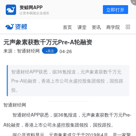
资鲸网APP
立即打开
让资本赋能企业成长
更多频道
点击进入频道
首页
课堂
资讯
商学院
资讯
课堂
直播
商学院
元声象素获数千万元Pre-A轮融资
来源：智通财经网
04-26
+关注
报告
人才猎聘
政府园区
行业峰会
为你推荐
更多
智通财经APP获悉，据36氪报道，元声象素获数千万元
Pre-A轮融资，香港上市公司永盛控股集团领投，国投跟
资鲸精选 | 127页PPT，读懂复
星、平安、腾讯、比亚迪、碧桂园
投。
等66位超级商业巨头未来产业布
11-01
局！（非常值得收藏！）
智通财经网
年入百万，也不一定能看懂“商业
智通财经APP获悉，据36氪报道，元声象素获数千万元Pre-
模式”！推荐收藏！
A轮融资，香港上市公司永盛控股集团领投，国投跟投。
08-02
据公开资料显示，元声象素成立于于2019年4月，是一家聚