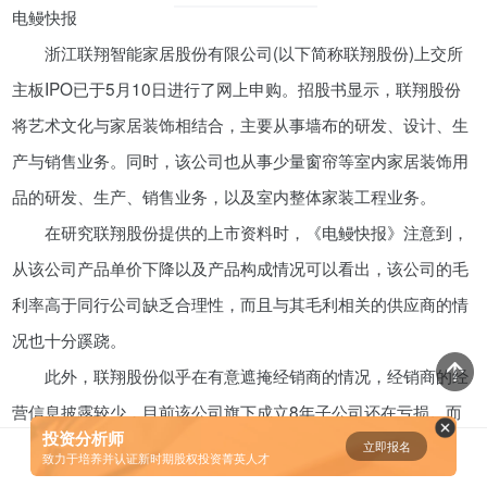
电鳗快报
资鲸精选 | 小米同股不同权的股权
浙江联翔智能家居股份有限公司(以下简称联翔股份)上交所
设计和雷军对公司的控制权
主板IPO已于5月10日进行了网上申购。招股书显示，联翔股份
08-23
将艺术文化与家居装饰相结合，主要从事墙布的研发、设计、生
产与销售业务。同时，该公司也从事少量窗帘等室内家居装饰用
腾讯与马化腾：腾讯五虎是如何分
配股权的
品的研发、生产、销售业务，以及室内整体家装工程业务。
08-01
在研究联翔股份提供的上市资料时，《电鳗快报》注意到，
从该公司产品单价下降以及产品构成情况可以看出，该公司的毛
资鲸精选 | 迈瑞医疗上市：是王者
利率高于同行公司缺乏合理性，而且与其毛利相关的供应商的情
归来，还是“毒角兽”降临？
况也十分蹊跷。
09-29
此外，联翔股份似乎在有意遮掩经销商的情况，经销商的经
资鲸精选 | 一个一级市场投资人的
营信息披露较少，目前该公司旗下成立8年子公司还在亏损。而
思维框架
投资分析师
且，实控人夫妇离婚后前老板娘仍深度参与公司管理且利用公司
立即报名
0
致力于培养并认证新时期股权投资菁英人才
09-11
赚取个人利益。