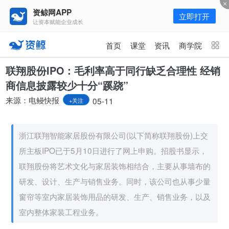
资鲸网APP
立即打开
让资本赋能企业成长
更多频道
点击进入频道
首页
课堂
资讯
商学院
资讯
课堂
直播
商学院
联翔股份IPO：毛利率高于同行缺乏合理性 经销
商信息披露较少十分“蹊跷”
报告
人才猎聘
政府园区
行业峰会
来源：电鳗快报
05-11
+关注
为你推荐
更多
浙江联翔智能家居股份有限公司(以下简称联翔股份)上交
资鲸精选 | 127页PPT，读懂复
星、平安、腾讯、比亚迪、碧桂园
所主板IPO已于5月10日进行了网上申购。招股书显示，
等66位超级商业巨头未来产业布
11-01
联翔股份将艺术文化与家居装饰相结合，主要从事墙布的
局！（非常值得收藏！）
研发、设计、生产与销售业务。同时，该公司也从事少量
年入百万，也不一定能看懂“商业
窗帘等室内家居装饰用品的研发、生产、销售业务，以及
模式”！推荐收藏！
室内整体家装工程业务。
08-02