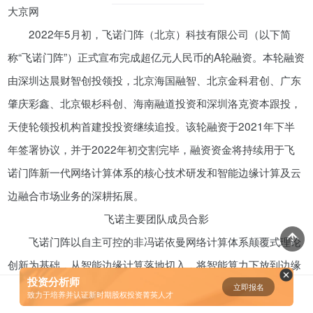
大京网
资鲸精选 | 一分钟简单粗暴秒懂“科
2022年5月初，飞诺门阵（北京）科技有限公司（以下简
创板”
称“飞诺门阵”）正式宣布完成超亿元人民币的A轮融资。本轮融资
11-07
由深圳达晨财智创投领投，北京海国融智、北京金科君创、广东
肇庆彩鑫、北京银杉科创、海南融道投资和深圳洛克资本跟投，
短视频用户规模超2.4亿 商业模式
仍处于探索当中
天使轮领投机构首建投投资继续追投。该轮融资于2021年下半
07-24
年签署协议，并于2022年初交割完毕，融资资金将持续用于飞
诺门阵新一代网络计算体系的核心技术研发和智能边缘计算及云
腾讯与马化腾：腾讯五虎是如何分
边融合市场业务的深耕拓展。
配股权的
飞诺主要团队成员合影
08-01
飞诺门阵以自主可控的非冯诺依曼网络计算体系颠覆式理论
资鲸精选 | IPO并购案例深度解读-
创新为基础，从智能边缘计算落地切入，将智能算力下放到边缘
从富士康、明匠智能、Daintree说
投资分析师
侧，通过自主研发边缘云、通用智能平台等软件及自主设计的硬
立即报名
0
起
致力于培养并认证新时期股权投资菁英人才
09-14
件设备，实现智能算力云边融合、边边协同、空天地一体化，大