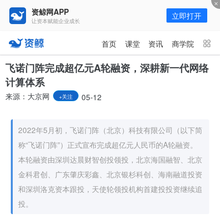
资鲸网APP
立即打开
让资本赋能企业成长
更多频道
点击进入频道
首页
课堂
资讯
商学院
资讯
课堂
直播
商学院
飞诺门阵完成超亿元A轮融资，深耕新一代网络
计算体系
报告
人才猎聘
政府园区
行业峰会
来源：大京网
05-12
+关注
为你推荐
更多
2022年5月初，飞诺门阵（北京）科技有限公司（以下简
年入百万，也不一定能看懂“商业
模式”！推荐收藏！
称“飞诺门阵”）正式宣布完成超亿元人民币的A轮融资。
08-02
本轮融资由深圳达晨财智创投领投，北京海国融智、北京
金科君创、广东肇庆彩鑫、北京银杉科创、海南融道投资
资鲸精选 | 又来一头独角兽！全球
和深圳洛克资本跟投，天使轮领投机构首建投投资继续追
排名第一，年营收170亿，业绩增
投。
速堪称疯狂！
10-16