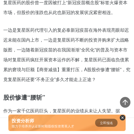
复星医药的股价曾一度因被打上“新冠疫苗概念股”标签火爆资本
市场，但股价的涨跌也从此也新冠的发展状况紧密相连。
资鲸精选 | 小米同股不同权的股权
设计和雷军对公司的控制权
08-23
一边是复星医药代理引入的复必泰新冠疫苗在海外表现亮眼却迟
迟未能在国内上市，一边是复星医药不断的投资并购来扩大战略
腾讯与马化腾：腾讯五虎是如何分
版图，一边随着新冠疫苗的在我国渐渐“全民化”的普及与资本市
配股权的
场对复星医药疯狂开展资本运作的不解，复星医药已面临负债累
08-01
累的窘境与巨额【商誉减值】重重打压，A股股价惨遭“腰斩”，究
资鲸精选 | 迈瑞医疗上市：是王者
竟复星医药还要“不务正业”多久才能走上正途？
归来，还是“毒角兽”降临？
09-29
股价惨遭“腰斩”
作为一家千亿医药巨头，复星医药的业绩从未让人失望。据
资鲸精选 | 一个一级市场投资人的
思维框架
Wind数据显示，2019年至2021年，其营收分别为285.85亿
投资分析师
立即报名
0
致力于培养并认证新时期股权投资菁英人才
09-11
元，303.07亿元、390.05亿元，分别同比增加14.72%、