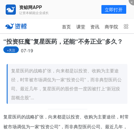
资鲸网APP
立即打开
让资本赋能企业成长
更多频道
点击进入频道
首页
课堂
资讯
商学院
资讯
课堂
直播
商学院
“投资狂魔”复星医药，还能“不务正业”多久？
07-19
+关注
报告
人才猎聘
政府园区
行业峰会
为你推荐
更多
复星医药的战略扩张，向来都是以投资、收购为主要途
径，时常被市场调侃为一家“投资公司”，而非典型医药公
资鲸精选 | 127页PPT，读懂复
星、平安、腾讯、比亚迪、碧桂园
司。最近几年，复星医药的股价曾一度因被打上“新冠疫
等66位超级商业巨头未来产业布
11-01
苗概念股”...
局！（非常值得收藏！）
年入百万，也不一定能看懂“商业
复星医药的战略扩张，向来都是以投资、收购为主要途径，时常
模式”！推荐收藏！
被市场调侃为一家“投资公司”，而非典型医药公司。最近几年，
08-02