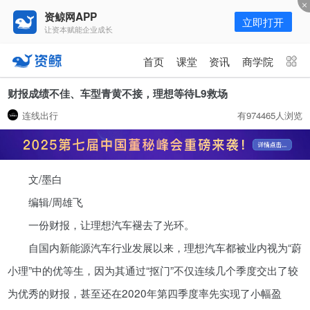
资鲸网APP
立即打开
让资本赋能企业成长
更多频道
点击进入频道
首页
课堂
资讯
商学院
资讯
课堂
直播
商学院
财报成绩不佳、车型青黄不接，理想等待L9救场
连线出行
有974465人浏览
报告
人才猎聘
政府园区
行业峰会
为你推荐
更多
文/墨白
年入百万，也不一定能看懂“商业
模式”！推荐收藏！
编辑/周雄飞
08-02
一份财报，让理想汽车褪去了光环。
自国内新能源汽车行业发展以来，理想汽车都被业内视为“蔚
资鲸精选 | 又来一头独角兽！全球
小理”中的优等生，因为其通过“抠门”不仅连续几个季度交出了较
排名第一，年营收170亿，业绩增
速堪称疯狂！
为优秀的财报，甚至还在2020年第四季度率先实现了小幅盈
10-16