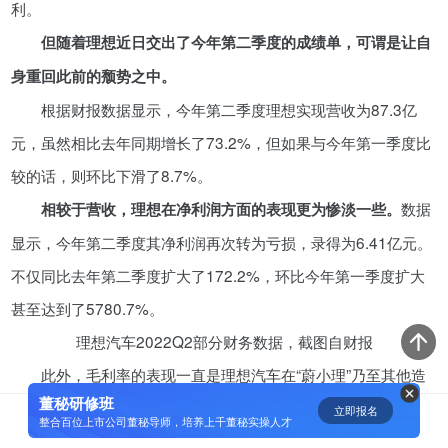
利。
资鲸精选 | 一分钟简单粗暴秒懂“科
但随着理想近日交出了今年第二季度的成绩单，可谓是让自
创板”
身重回此前的颓势之中。
11-07
根据财报数据显示，今年第二季度理想实现营收为87.3亿
元，虽然相比去年同期增长了73.2%，但如果与今年第一季度比
短视频用户规模超2.4亿 商业模式
仍处于探索当中
较的话，则环比下滑了8.7%。
07-24
数据
相较于营收，理想在净利润方面的表现更为惨淡一些。
显示，今年第二季度其净利润再次转为亏损，录得为6.41亿元。
腾讯与马化腾：腾讯五虎是如何分
不仅同比去年第二季度扩大了172.2%，环比今年第一季度扩大
配股权的
甚至达到了5780.7%。
08-01
理想汽车2022Q2部分财务数据，截图自财报
此外，毛利率的表现一直是理想汽车在“蔚小理”乃至其他造
资鲸精选 | IPO并购案例深度解读-
从富士康、明匠智能、Daintree说
董秘研修班
车新势力中引以为豪的筹码，但在今年第二季度这一指标也出现
立即报名
0
[]
起
整合百位上市公司董秘导师，培养上千董秘实操人才
09-14
了下滑。
数据显示，当季其毛利率实现为21.5%，环比上一季度