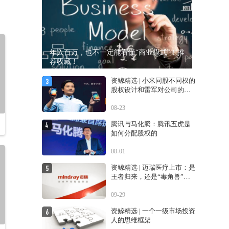
年入百万，也不一定能看懂“商业模式”！推
荐收藏！
资鲸精选 | 小米同股不同权的
股权设计和雷军对公司的控
制权
08-23
腾讯与马化腾：腾讯五虎是
如何分配股权的
08-01
资鲸精选 | 迈瑞医疗上市：是
王者归来，还是“毒角兽”降
临？
09-29
资鲸精选 | 一个一级市场投资
人的思维框架