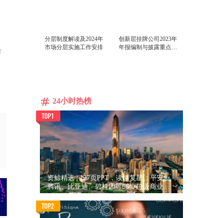
分层制度解读及2024年
创新层挂牌公司2023年
市场分层实施工作安排
年报编制与披露重点问
万
题讲解
24小时热榜
资鲸精选 | 127页PPT，读懂复星、平安、
腾讯、比亚迪、碧桂园等66位超级商业巨
头未来产业布局！（非常值得收藏！）