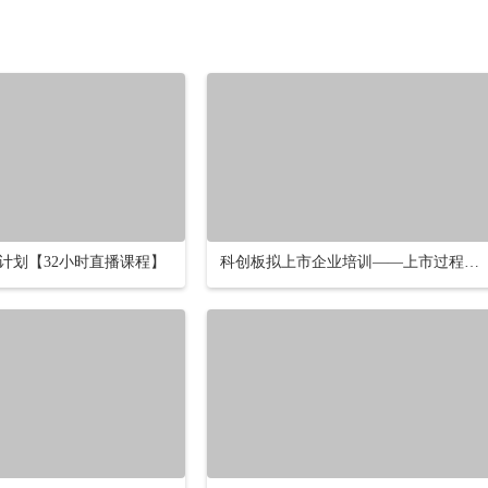
计划【32小时直播课程】
科创板拟上市企业培训——上市过程问题解决：科创板上市的法律事务