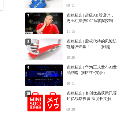
09-11
资鲸精选 | 超级AB股设计，
史玉柱持股0.02%掌握控制权
的巨人交易生变
11-15
资鲸精选 | 股权代持的风险防
范超级锦囊！！！（附超经
典案例！！）
10-26
资鲸精选 | 华为正式发布AI发
展战略（附PPT+实录）
10-11
资鲸精选 | 名创优品获腾讯等
10亿战略投资 深度长文解密
运营之道
09-30