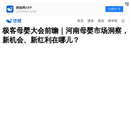
资鲸网APP
立即打开
让资本赋能企业成长
更多频道
点击进入频道
首页
课堂
资讯
商学院
资讯
课堂
直播
商学院
报告
人才猎聘
极客母婴大会前瞻｜河南母婴市场洞察，
新机会、新红利在哪儿？
政府园区
行业峰会
为你推荐
更多
资鲸精选 | 127页PPT，读懂复
星、平安、腾讯、比亚迪、碧桂
园等66位超级商业巨头未来产业
11-01
布局！（非常值得收藏！）
年入百万，也不一定能看懂“商业
模式”！推荐收藏！
08-02
资鲸精选 | 迈瑞医疗上市：是王者
归来，还是“毒角兽”降临？
09-29
短视频用户规模超2.4亿 商业模式