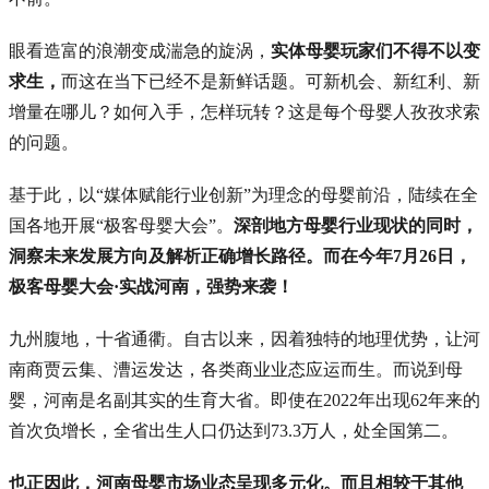
眼看造富的浪潮变成湍急的旋涡，
实体母婴玩家们不得不以变
求生，
而这在当下已经不是新鲜话题。可新机会、新红利、新
增量在哪儿？如何入手，怎样玩转？这是每个母婴人孜孜求索
的问题。
基于此，以“媒体赋能行业创新”为理念的母婴前沿，陆续在全
国各地开展“极客母婴大会”。
深剖地方母婴行业现状的同时，
洞察未来发展方向及解析正确增长路径。而在今年7月26日，
极客母婴大会·实战河南，强势来袭！
九州腹地，十省通衢。自古以来，因着独特的地理优势，让河
南商贾云集、漕运发达，各类商业业态应运而生。而说到母
婴，河南是名副其实的生育大省。即使在2022年出现62年来的
首次负增长，全省出生人口仍达到73.3万人，处全国第二。
也正因此，河南母婴市场业态呈现多元化。而且相较于其他