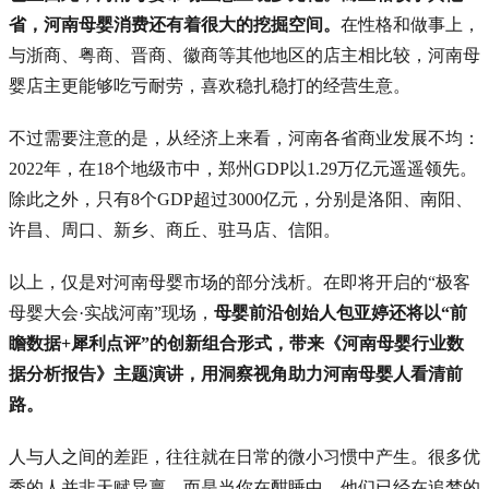
省，河南母婴消费还有着很大的挖掘空间。
在性格和做事上，
与浙商、粤商、晋商、徽商等其他地区的店主相比较，河南母
婴店主更能够吃亏耐劳，喜欢稳扎稳打的经营生意。
不过需要注意的是，从经济上来看，河南各省商业发展不均：
2022年，在18个地级市中，郑州GDP以1.29万亿元遥遥领先。
除此之外，只有8个GDP超过3000亿元，分别是洛阳、南阳、
许昌、周口、新乡、商丘、驻马店、信阳。
以上，仅是对河南母婴市场的部分浅析。在即将开启的“极客
母婴大会·实战河南”现场，
母婴前沿创始人包亚婷还将以“前
瞻数据+犀利点评”的创新组合形式，带来《河南母婴行业数
据分析报告》主题演讲，用洞察视角助力河南母婴人看清前
路。
人与人之间的差距，往往就在日常的微小习惯中产生。很多优
秀的人并非天赋异禀，而是当你在酣睡中，他们已经在追梦的