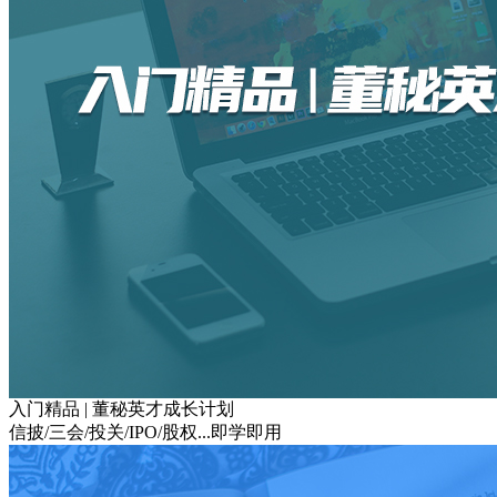
入门精品 | 董秘英才成长计划
信披/三会/投关/IPO/股权...即学即用