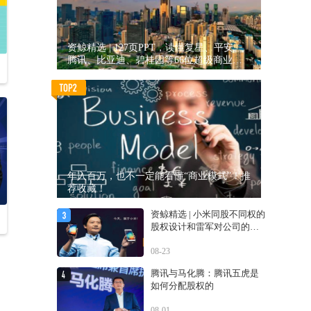
资鲸精选 | 127页PPT，读懂复星、平安、
腾讯、比亚迪、碧桂园等66位超级商业巨
头未来产业布局！（非常值得收藏！）
年入百万，也不一定能看懂“商业模式”！推
荐收藏！
资鲸精选 | 小米同股不同权的
股权设计和雷军对公司的控
制权
08-23
腾讯与马化腾：腾讯五虎是
如何分配股权的
08-01