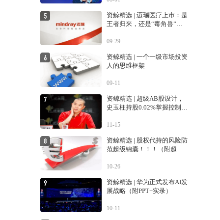
资鲸精选 | 迈瑞医疗上市：是
王者归来，还是“毒角兽”降
临？
09-29
资鲸精选 | 一个一级市场投资
人的思维框架
09-11
资鲸精选 | 超级AB股设计，
史玉柱持股0.02%掌握控制权
的巨人交易生变
11-15
资鲸精选 | 股权代持的风险防
范超级锦囊！！！（附超经
典案例！！）
10-26
资鲸精选 | 华为正式发布AI发
展战略（附PPT+实录）
10-11