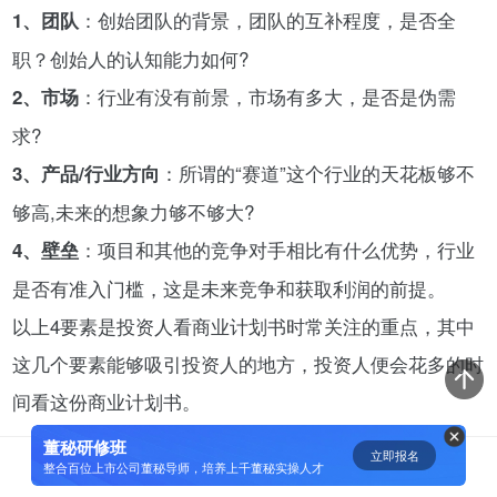
：创始团队的背景，团队的互补程度，是否全
1、团队
资鲸精选 | 一分钟简单粗暴秒懂“科
职？创始人的认知能力如何?
创板”
：行业有没有前景，市场有多大，是否是伪需
2、市场
11-07
求?
短视频用户规模超2.4亿 商业模式
：所谓的“赛道”这个行业的天花板够不
3、产品/行业方向
仍处于探索当中
够高,未来的想象力够不够大?
07-24
：项目和其他的竞争对手相比有什么优势，行业
4、壁垒
是否有准入门槛，这是未来竞争和获取利润的前提。
腾讯与马化腾：腾讯五虎是如何分
配股权的
以上4要素是投资人看商业计划书时常关注的重点，其中
08-01
这几个要素能够吸引投资人的地方，投资人便会花多的时
间看这份商业计划书。
资鲸精选 | IPO并购案例深度解读-
从富士康、明匠智能、Daintree说
董秘研修班
立即报名
0
[]
起
整合百位上市公司董秘导师，培养上千董秘实操人才
09-14