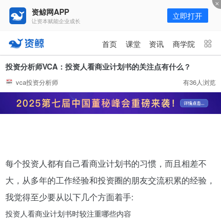
资鲸网APP
立即打开
让资本赋能企业成长
更多频道
点击进入频道
首页
课堂
资讯
商学院
资讯
课堂
直播
商学院
投资分析师VCA：投资人看商业计划书的关注点有什么？
vca投资分析师
有36人浏览
报告
人才猎聘
政府园区
行业峰会
为你推荐
更多
年入百万，也不一定能看懂“商业
模式”！推荐收藏！
08-02
每个投资人都有自己看商业计划书的习惯，而且相差不
大，从多年的工作经验和投资圈的朋友交流积累的经验，
资鲸精选 | 又来一头独角兽！全球
我觉得至少要从以下几个方面着手:
排名第一，年营收170亿，业绩增
速堪称疯狂！
10-16
投资人看商业计划书时较注重哪些内容