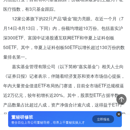
医疗指数，有3只基金跟踪。
资鲸精选 | 小米同股不同权的股权
设计和雷军对公司的控制权
12家公募旗下的22只产品“吸金”能力亮眼。在近一个月（7
08-23
月14日-8月13日，下同）内，份额均增超10万份。包括嘉实沪
深300ETF、富国中证港股通互联网ETF和华夏上证科创板
腾讯与马化腾：腾讯五虎是如何分
50ETF。其中，华夏上证科创板50ETF以增长超过130万份的数
配股权的
量排名第一。
08-01
嘉实基金管理有限公司（以下简称“嘉实基金”）相关人士向
《证券日报》记者表示，伴随着经济复苏和资本市场信心提振，
资鲸精选 | 迈瑞医疗上市：是王者
归来，还是“毒角兽”降临？
年内大量资金借道ETF布局热门赛道，目前全市场ETF总规模逼
09-29
近2万亿元，较年初增长近20%。其中，股票型ETF占据半数，
产品数量占比超过八成，资产净值合计逾六成，这得益于ETF产
资鲸精选 | 一个一级市场投资人的
品自身具备的投资优势，尤其是布局AI、ChatGPT、信创和半导
思维框架
董秘研修班
立即报名
0
[]
整合百位上市公司董秘导师，培养上千董秘实操人才
体等的科创基金，更是赢得投资者青睐。
09-11