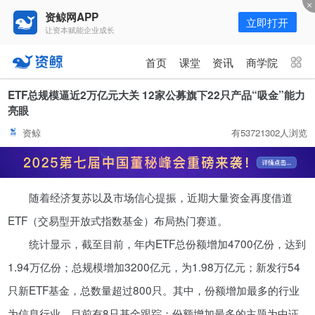
资鲸网APP
立即打开
让资本赋能企业成长
更多频道
点击进入频道
首页
课堂
资讯
商学院
资讯
课堂
直播
商学院
ETF总规模逼近2万亿元大关 12家公募旗下22只产品“吸金”能力
亮眼
报告
人才猎聘
政府园区
行业峰会
资鲸
有53721302人浏览
为你推荐
更多
资鲸精选 | 127页PPT，读懂复
随着经济复苏以及市场信心提振，近期大量资金再度借道
星、平安、腾讯、比亚迪、碧桂园
等66位超级商业巨头未来产业布
ETF（交易型开放式指数基金）布局热门赛道。
11-01
局！（非常值得收藏！）
统计显示，截至目前，年内ETF总份额增加4700亿份，达到
年入百万，也不一定能看懂“商业
1.94万亿份；总规模增加3200亿元，为1.98万亿元；新发行54
模式”！推荐收藏！
只新ETF基金，总数量超过800只。其中，份额增加最多的行业
08-02
为信息行业，目前有8只基金跟踪；份额增加最多的主题为中证