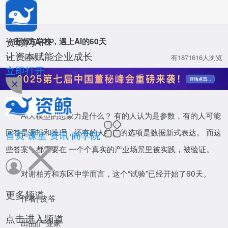
*
公司名称
*
姓名
资鲸网APP
一所南方学校，遇上AI的60天
让资本赋能企业成长
产业家
有1871616人浏览
*
职位
立即打开
资鲸网
*
手机号码
AI大模型的想象力是什么？ 有的人认为是参数，有的人可能
*
验证码
回答是逻辑和推理，还有的人给出的选项是数据新式表达。 而这
首页
课堂
资讯
商学院
些答案，都需要在 一个个真实的产业场景里被实践，被验证。
确定
对谢柏芳和东区中学而言，这个“试验”已经开始了60天。
投资分析师
致力于培养并认证新时期股权投资菁英人才
更多频道
活动
作者| 皮爷
立即报名
点击进入频道
出品|产业家