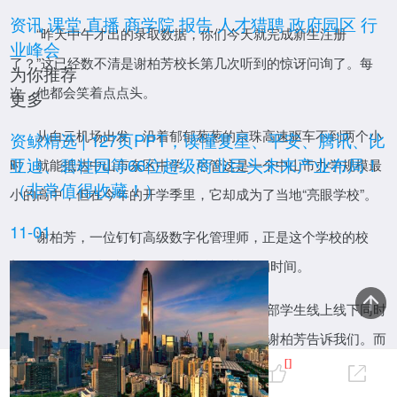
资讯
课堂
直播
商学院
报告
人才猎聘
政府园区
行
“昨天中午才出的录取数据，你们今天就完成新生注册
业峰会
了？”这已经数不清是谢柏芳校长第几次听到的惊讶问询了。每
为你推荐
次，他都会笑着点点头。
更多
报告
从白云机场出发，沿着郁郁葱葱的京珠高速驱车不到两个小
资鲸精选 | 127页PPT，读懂复星、平安、腾讯、比
亚迪、碧桂园等66位超级商业巨头未来产业布局！
时，就能抵达中山市东区中学。尽管这是一个中山市办学规模最
（非常值得收藏！）
小的高中，但在今年的开学季里，它却成为了当地“亮眼学校”。
11-01
谢柏芳，一位钉钉高级数字化管理师，正是这个学校的校
长。每年7月的招生季，是他和学校最忙碌的时间。
“从最开始接到上级部门通知，到通知全部学生线上线下同时
直播
完成注册，我们基本就用了一天多的时间。”谢柏芳告诉我们。而
在往年的开学季，留给学校的时间往往会是一周，甚至更长。
0
[]