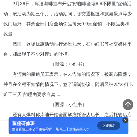
2月26日，库迪咖啡宣布开启“好咖啡全场9.9不限量”促销活
资鲸精选 | 迈瑞医疗上市：是王者
动，该活动为期三个月，活动期间，除交通枢纽和旅游景点等少
归来，还是“毒角兽”降临？
数门店外，其余全部门店全场饮品每天9.9元促销，不限品类和
09-29
数量。
然而，这场优惠活动推行还没几天，在小红书等社交媒体平
短视频用户规模超2.4亿 商业模式
仍处于探索当中
台，却出现了不少对库迪的吐槽。
07-24
（图源：小红书）
有河南的库迪员工表示，在未告知的情况下，被调岗降薪，
腾讯与马化腾：腾讯五虎是如何分
并且在全程不知情的情况下，签了调岗协议，随后又被以“未打卡
配股权的
旷工三天”的理由要求自离......
08-01
（图源：小红书）
还有人爆料称库迪开始全面解雇托管店店长，之后托管店店
资鲸精选 | Airbnb天使轮融资BP只
有这14页，但足以打动投资人
董秘研修班
长与库迪及库迪合作的人力资源公司都不再有劳动关系，工资由
立即报名
0
[]
整合百位上市公司董秘导师，培养上千董秘实操人才
11-21
联营商直接付给店长，托管模式名存实亡。