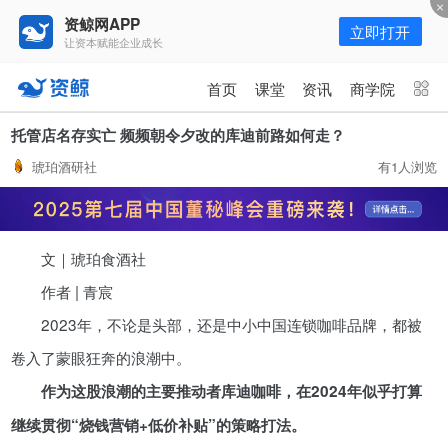
资鲸网APP
立即打开
让资本赋能企业成长
更多频道
点击进入频道
首页
课堂
资讯
商学院
资讯
课堂
直播
商学院
托管店名存实亡 频频朝令夕改的库迪前路如何走？
琥珀酒研社
有1人浏览
报告
人才猎聘
政府园区
行业峰会
为你推荐
更多
文｜琥珀食酒社
资鲸精选 | 127页PPT，读懂复
星、平安、腾讯、比亚迪、碧桂园
作者 | 青宸
等66位超级商业巨头未来产业布
11-01
2023年，不论是头部，还是中小中国连锁咖啡品牌，都被
局！（非常值得收藏！）
卷入了蒙眼狂奔的浪潮中。
年入百万，也不一定能看懂“商业
作为这股浪潮的主要推动者库迪咖啡，在2024年似乎打算
模式”！推荐收藏！
继续贯彻“烧钱营销+低价补贴”的策略打法。
08-02