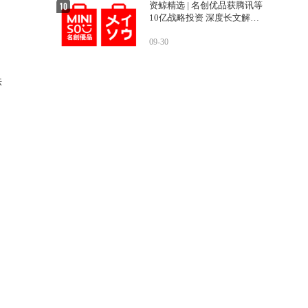
资鲸精选 | 名创优品获腾讯等
10亿战略投资 深度长文解密
，
运营之道
09-30
法