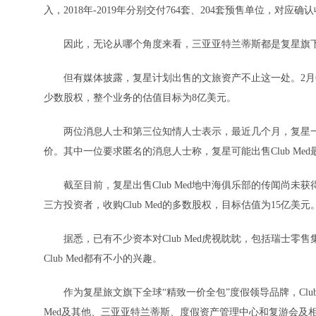
入，2018年-2019年分别交付764套、204套预售单位，对应确
因此，无论从哪个角度来看，三亚亚特兰蒂斯都是复星旗下
但有媒体披露，复星计划出售的文旅资产不止这一处。2月6日
少数股权，整个业务的估值目标为8亿美元。
两位消息人士和第三位知情人士表示，最近几个月，复星一
价。其中一位要求匿名的消息人士称，复星可能出售Club Med
截至目前，复星出售Club Med地中海俱乐部的传闻尚未获
三方投资者，收购Club Med的多数股权，目标估值为15亿美元
据悉，已有不少资本对Club Med虎视眈眈，包括瑞士零售集团、
Club Med都有不小的兴趣。
作为复星旅文旗下全球“精致一价全包”度假领导品牌，Club 
Med及其他、三亚亚特兰蒂斯、度假资产管理中心和复游会及相关业务营