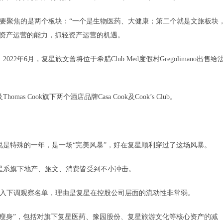
重要聚焦的是两个板块：“一个是生物医药、大健康；第二个就是文旅板块
轻资产运营的能力，抓轻资产运营的机遇。
月，复星旅文曾将位于希腊Club Med度假村Gregolimano出售给
Cook旗下两个酒店品牌Casa Cook及Cook’s Club。
是特殊的一年，是一场“完美风暴”，好在复星顺利穿过了这场风暴。
系旗下地产、旅文、消费皆受到不小冲击。
列入下调观察名单，理由是复星在控股公司层面的流动性非常弱。
身”，包括对旗下复星医药、豫园股份、复星旅游文化等核心资产的减