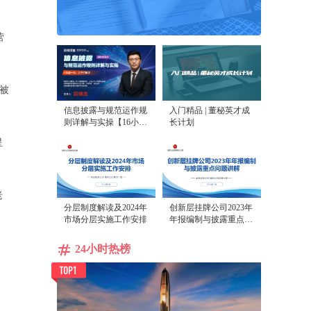
营
被
信息披露与规范运作规
入门精品 | 董秘英才成
则详解与实操【16小时
长计划
课程打包】
星
老
分层制度解读及2024年
创新层挂牌公司2023年
市场分层实施工作安排
年报编制与披露重点问
题讲解
24小时热榜