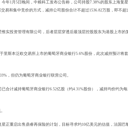
年1月5日晚间，中粮科工发布公告称，公司持股7.38%的股东上海复
交易和集中竞价的方式，减持公司股份合计不超过1536.82万股，即不超
惟实投资管理有限公司，后者层层穿透后最顶层控股股东为港股上市的
里斯本泛欧交易所上市的葡萄牙商业银行5.6%股份，此次减持预计将
.03%，但仍为葡萄牙商业银行联营公司。
合计减持葡萄牙商业银行6.52亿股（约4.31%股份），减持均价约为每
元。
星正重启出售鼎睿再保险的计划，目标寻求约10亿美元的估值，法国巴