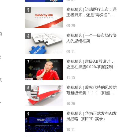
资鲸精选 | 迈瑞医疗上市：是
王者归来，还是“毒角兽”降
临？
09-29
的
资鲸精选 | 一个一级市场投资
人的思维框架
09-11
出
资鲸精选 | 超级AB股设计，
史玉柱持股0.02%掌握控制权
的巨人交易生变
11-15
第
资鲸精选 | 股权代持的风险防
范超级锦囊！！！（附超经
典案例！！）
对
10-26
资鲸精选 | 华为正式发布AI发
展战略（附PPT+实录）
10-11