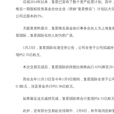
仅就2014年以来，复星已宣布了数个资产处置计划。其中，今
惟实一期股权投资基金合伙企业（简称“复星惟实”）计划以大宗
公司总股本的3%。
天眼查资料显示，复星惟实基金执行事务合伙人为上海复星
星国际，复星国际实控人则为郭广昌。
1月23日，复星国际在港交所公告，公司全资子公司拟减持于
现约2.35亿欧元。
本次交易完成后，复星国际的持股比例将由25.63%降至20
而在去年11月13日至今年1月9日期间，复星国际全资子公司已
0.3欧元，涉及资金共计约1.96亿欧元。
如果最近这次减持完成，复星国际将合计套现约4.31亿欧
此外，还有部分交易处在传闻中。2月8日，有市场消息称复