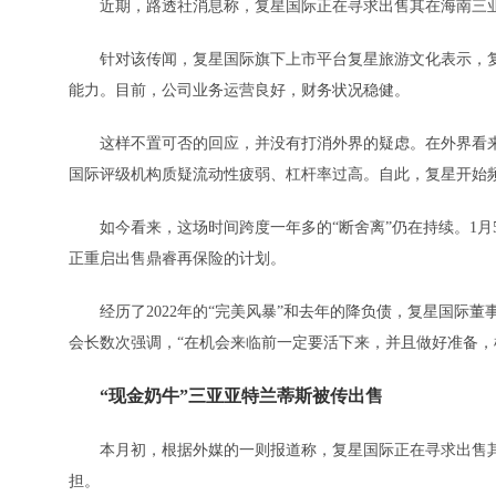
近期，路透社消息称，复星国际正在寻求出售其在海南三亚
针对该传闻，复星国际旗下上市平台复星旅游文化表示，复
能力。目前，公司业务运营良好，财务状况稳健。
这样不置可否的回应，并没有打消外界的疑虑。在外界看来，
国际评级机构质疑流动性疲弱、杠杆率过高。自此，复星开始
如今看来，这场时间跨度一年多的“断舍离”仍在持续。1月5
正重启出售鼎睿再保险的计划。
经历了2022年的“完美风暴”和去年的降负债，复星国际董
会长数次强调，“在机会来临前一定要活下来，并且做好准备，
“现金奶牛”三亚亚特兰蒂斯被传出售
本月初，根据外媒的一则报道称，复星国际正在寻求出售其
担。