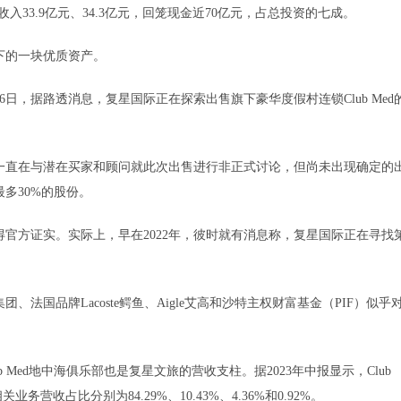
认收入33.9亿元、34.3亿元，回笼现金近70亿元，占总投资的七成。
的一块优质资产。
，据路透消息，复星国际正在探索出售旗下豪华度假村连锁Club Med
直在与潜在买家和顾问就此次出售进行非正式讨论，但尚未出现确定的
最多30%的股份。
得官方证实。实际上，早在2022年，彼时就有消息称，复星国际正在寻找
。
法国品牌Lacoste鳄鱼、Aigle艾高和沙特主权财富基金（PIF）似乎
Med地中海俱乐部也是复星文旅的营收支柱。据2023年中报显示，Club
收占比分别为84.29%、10.43%、4.36%和0.92%。