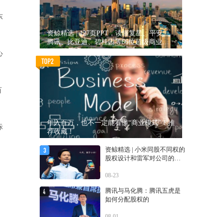
东
资鲸精选 | 127页PPT，读懂复星、平安、
腾讯、比亚迪、碧桂园等66位超级商业巨
头未来产业布局！（非常值得收藏！）
心
百
年入百万，也不一定能看懂“商业模式”！推
际
荐收藏！
资鲸精选 | 小米同股不同权的
股权设计和雷军对公司的控
制权
08-23
腾讯与马化腾：腾讯五虎是
如何分配股权的
08-01