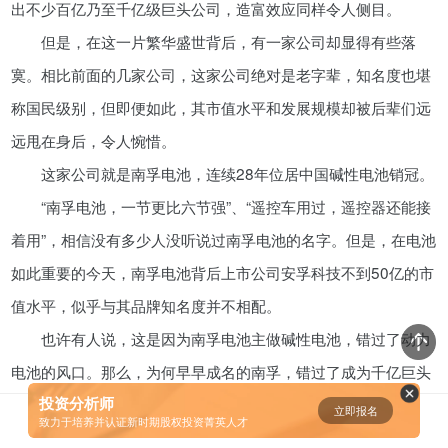
出不少百亿乃至千亿级巨头公司，造富效应同样令人侧目。
资鲸精选 | 迈瑞医疗上市：是王者
但是，在这一片繁华盛世背后，有一家公司却显得有些落
归来，还是“毒角兽”降临？
寞。相比前面的几家公司，这家公司绝对是老字辈，知名度也堪
09-29
称国民级别，但即便如此，其市值水平和发展规模却被后辈们远
远甩在身后，令人惋惜。
短视频用户规模超2.4亿 商业模式
这家公司就是南孚电池，连续28年位居中国碱性电池销冠。
仍处于探索当中
“南孚电池，一节更比六节强”、“遥控车用过，遥控器还能接
07-24
着用”，相信没有多少人没听说过南孚电池的名字。但是，在电池
腾讯与马化腾：腾讯五虎是如何分
如此重要的今天，南孚电池背后上市公司安孚科技不到50亿的市
配股权的
值水平，似乎与其品牌知名度并不相配。
08-01
也许有人说，这是因为南孚电池主做碱性电池，错过了动力
电池的风口。那么，为何早早成名的南孚，错过了成为千亿巨头
资鲸精选 | Airbnb天使轮融资BP只
有这14页，但足以打动投资人
投资分析师
的机会呢？
立即报名
0
[]
致力于培养并认证新时期股权投资菁英人才
11-21
1、被外资耽误了的“国民品牌”