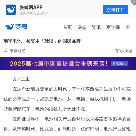
资鲸网APP
立即打开
让资本赋能企业成长
更多频道
点击进入频道
首页
课堂
资讯
商学院
资讯
课堂
直播
商学院
南孚电池，被资本「耽误」的国民品牌
节点财经
有0人浏览
报告
人才猎聘
政府园区
行业峰会
为你推荐
更多
文 / 三生
资鲸精选 | 127页PPT，读懂复
星、平安、腾讯、比亚迪、碧桂园
在这个新能源变革的大时代，有一样东西成为生活中不可或
等66位超级商业巨头未来产业布
11-01
缺的必需品之一，那就是电池。从手电筒、游戏机到手机、电脑
局！（非常值得收藏！）
乃至智能汽车，电池的用处几乎无处不在。
年入百万，也不一定能看懂“商业
在商业世界中，电池相关产业自然也成为各路资本追捧的目
模式”！推荐收藏！
标。从宁德时代、比亚迪，到欣旺达、亿纬锂能，电池行业涌现
08-02