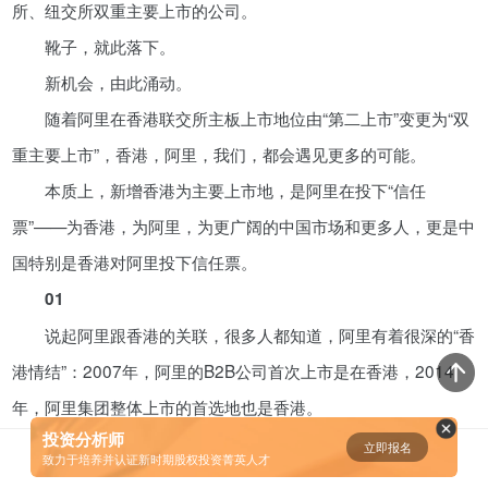
所、纽交所双重主要上市的公司。
资鲸精选 | 迈瑞医疗上市：是王者
靴子，就此落下。
归来，还是“毒角兽”降临？
新机会，由此涌动。
09-29
随着阿里在香港联交所主板上市地位由“第二上市”变更为“双
重主要上市”，香港，阿里，我们，都会遇见更多的可能。
短视频用户规模超2.4亿 商业模式
仍处于探索当中
本质上，新增香港为主要上市地，是阿里在投下“信任
07-24
票”——为香港，为阿里，为更广阔的中国市场和更多人，更是中
国特别是香港对阿里投下信任票。
腾讯与马化腾：腾讯五虎是如何分
01
配股权的
说起阿里跟香港的关联，很多人都知道，阿里有着很深的“香
08-01
港情结”：2007年，阿里的B2B公司首次上市是在香港，2014
年，阿里集团整体上市的首选地也是香港。
资鲸精选 | Airbnb天使轮融资BP只
有这14页，但足以打动投资人
投资分析师
后来的故事人们已经耳熟能详：阿里因股权结构原因，未能
立即报名
0
[]
致力于培养并认证新时期股权投资菁英人才
11-21
符合香港上市规则，辗转至纽约，于2014年9月15日登陆纽交