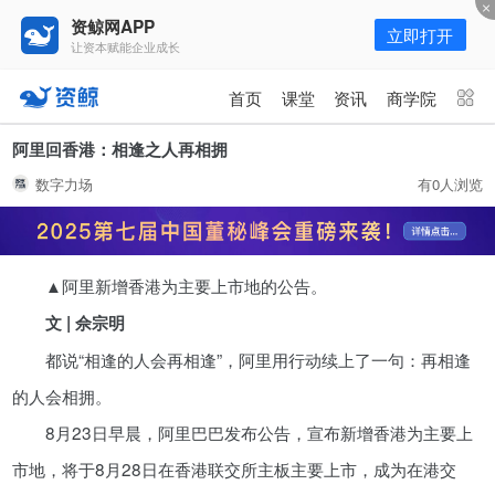
资鲸网APP
立即打开
让资本赋能企业成长
更多频道
点击进入频道
首页
课堂
资讯
商学院
资讯
课堂
直播
商学院
阿里回香港：相逢之人再相拥
数字力场
有0人浏览
报告
人才猎聘
政府园区
行业峰会
为你推荐
更多
▲阿里新增香港为主要上市地的公告。
资鲸精选 | 127页PPT，读懂复
星、平安、腾讯、比亚迪、碧桂园
文 | 佘宗明
等66位超级商业巨头未来产业布
11-01
都说“相逢的人会再相逢”，阿里用行动续上了一句：再相逢
局！（非常值得收藏！）
的人会相拥。
年入百万，也不一定能看懂“商业
8月23日早晨，阿里巴巴发布公告，宣布新增香港为主要上
模式”！推荐收藏！
市地，将于8月28日在香港联交所主板主要上市，成为在港交
08-02