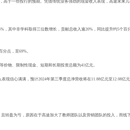
4%，高于一些投行的预期。凭借传统业务强劲的现金收入表现，高途未来几
%，其中非学科取得三位数增长，贡献总收入逾20%，同比提升约5个百
分点，至69%。
金等价物、限制性现金、短期和长期投资总额为41亿元。
满满，预计2024年第三季度总净营收将在11.88亿元至12.08亿
且转盈为亏，原因在于高途加大了教师团队以及营销团队的投入，而线