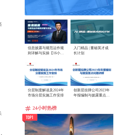
亮
信息披露与规范运作规
入门精品 | 董秘英才成
则详解与实操【16小时
长计划
课程打包】
分层制度解读及2024年
创新层挂牌公司2023年
市场分层实施工作安排
年报编制与披露重点问
题讲解
24小时热榜
长