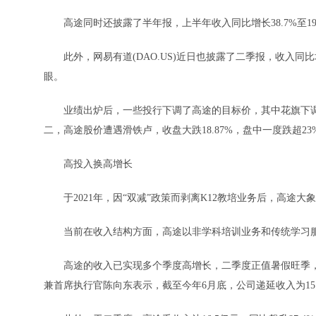
高途同时还披露了半年报，上半年收入同比增长38.7%至19.5
此外，网易有道(DAO.US)近日也披露了二季报，收入同比增长
眼。
业绩出炉后，一些投行下调了高途的目标价，其中花旗下调高途至
二，高途股价遭遇滑铁卢，收盘大跌18.87%，盘中一度跌超2
高投入换高增长
于2021年，因“双减”政策而剥离K12教培业务后，高途
当前在收入结构方面，高途以非学科培训业务和传统学习
高途的收入已实现多个季度高增长，二季度正值暑假旺季，
兼首席执行官陈向东表示，截至今年6月底，公司递延收入为15.