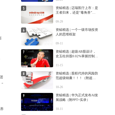
资鲸精选 | 迈瑞医疗上市：是
王者归来，还是“毒角兽”降
临？
，
09-29
资鲸精选 | 一个一级市场投资
人的思维框架
面
09-11
资鲸精选 | 超级AB股设计，
史玉柱持股0.02%掌握控制权
员
的巨人交易生变
11-15
资鲸精选 | 股权代持的风险防
团
范超级锦囊！！！（附超经
典案例！！）
”
10-26
资鲸精选 | 华为正式发布AI发
展战略（附PPT+实录）
素养
10-11