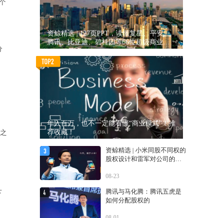
个
资鲸精选 | 127页PPT，读懂复星、平安、
腾讯、比亚迪、碧桂园等66位超级商业巨
分
头未来产业布局！（非常值得收藏！）
年入百万，也不一定能看懂“商业模式”！推
荐收藏！
元之
资鲸精选 | 小米同股不同权的
股权设计和雷军对公司的控
制权
08-23
腾讯与马化腾：腾讯五虎是
下
如何分配股权的
08-01