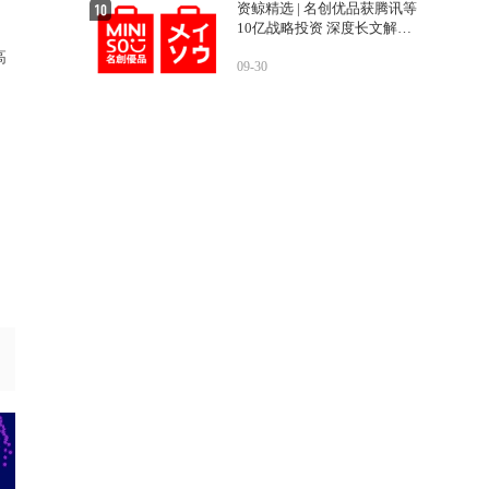
资鲸精选 | 名创优品获腾讯等
10亿战略投资 深度长文解密
运营之道
高
09-30