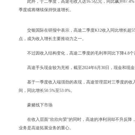
此外，于二季度，高途毛收入达16.5亿元，同比飙升87.
季度或将继续保持快速增长。
交银国际在研报中表示，高途二季度K12收入同比增长超55
点，成为收入增长主要推动力之一。
不过因收入结构变化，高途二季度的毛利率同比下降4.8个百
高途手头现金较为充裕，截至2024年6月30日，现金和现
基于一季度收入端强劲的表现，高途管理层对三季度的收入表现信心
间，同比增长50.5%至53.0%。
豪赌线下市场
在收入层面“欣欣向荣”的同时，高途的净利润却不升反降，
业务是高途拓展业务的重心。