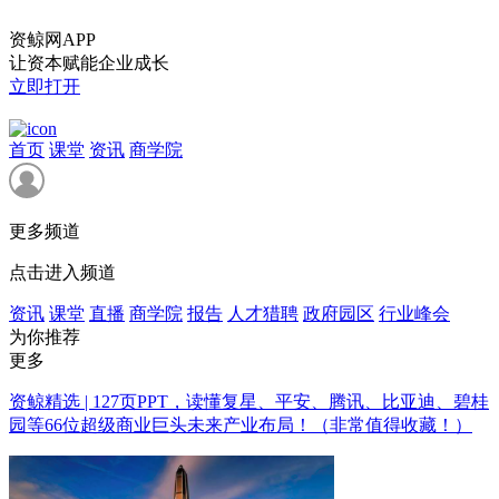
资鲸网APP
让资本赋能企业成长
立即打开
首页
课堂
资讯
商学院
更多频道
点击进入频道
资讯
课堂
直播
商学院
报告
人才猎聘
政府园区
行业峰会
为你推荐
更多
资鲸精选 | 127页PPT，读懂复星、平安、腾讯、比亚迪、碧桂
园等66位超级商业巨头未来产业布局！（非常值得收藏！）