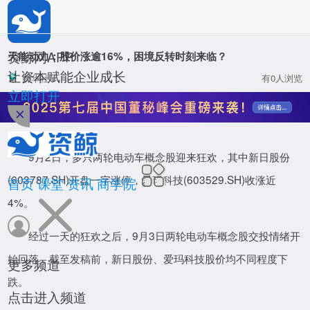
*
公司名称
*
姓名
资鲸网APP
天能动力：股价涨逾16%，困境反转时刻来临？
让资本赋能企业成长
财华社
有0人浏览
*
职位
立即打开
资鲸网
*
手机号码
9月2日，多只两轮电动车概念股迎来狂欢，其中新日股份
*
验证码
(603787.SH)开盘一字涨停，爱玛科技(603529.SH)收涨近
首页
课堂
资讯
商学院
4%。
确定
经过一天的狂欢之后，9月3日两轮电动车概念股交投情绪开
投资分析师
致力于培养并认证新时期股权投资菁英人才
始回落，截至发稿前，新日股份、爱玛科技股价均不同程度下
更多频道
活动
立即报名
跌。
点击进入频道