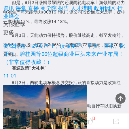
但是，9月2日涨幅最耀眼的还属两轮电动车上游领域的动力
资讯
课堂
直播
商学院
报告
人才猎聘
政府园区
行
电池生产商天能动力(00819.HK)，该公司股价触底大反弹，盘中
业峰会
一度涨超17%，最终收涨14.18%。
为你推荐
更多
9月3日，天能动力保持强势，股价继续高走，截至发稿前，
报告
报6.51港元/股，涨跌为2.36%，总市值为73亿港元，重返70亿
资鲸精选 | 127页PPT，读懂复星、平安、腾讯、比
亚迪、碧桂园等66位超级商业巨头未来产业布局！
元关口。
（非常值得收藏！）
喜迎政策“大礼包”
11-01
9月2日，两轮电动车概念股交投活跃的直接动力是政策红
利。
直播
8月30日，商务部等5部门发布《推动电动自行车以旧换新
实施方案》，组织合规电动自行车生产企业的合格产品参加消费
0
[]
品以旧换新活动。