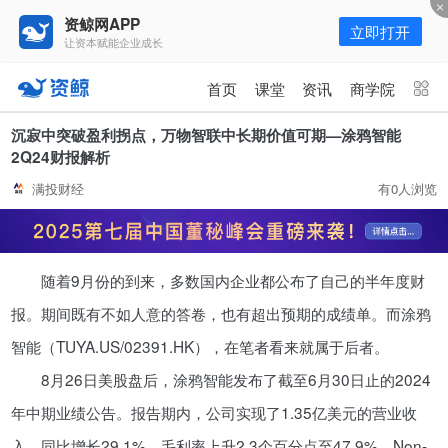
资鲸网APP
立即打开
让资本赋能企业成长
更多频道
点击进入频道
首页
课堂
资讯
商学院
资讯
课堂
直播
商学院
沉寂中突破盈利拐点，万物智联中长期价值可期—涂鸦智能
2Q24财报解析
报告
人才猎聘
政府园区
行业峰会
满投财经
有0人浏览
为你推荐
更多
资鲸精选 | 127页PPT，读懂复
随着9月份的到来，多数国内企业都公布了自己的半年度财
星、平安、腾讯、比亚迪、碧桂园
等66位超级商业巨头未来产业布
报。期间既有不如人意的答卷，也有超出预期的成绩单。而涂鸦
11-01
局！（非常值得收藏！）
智能（TUYA.US/02391.HK），在笔者看来就属于后者。
年入百万，也不一定能看懂“商业
8月26日美股盘后，涂鸦智能发布了截至6月30日止的2024
模式”！推荐收藏！
年中期业绩公告。报告期内，公司实现了1.35亿美元的营业收
08-02
入，同比增长29.1%，毛利率上升2.3个百分点至47.9%，Non-