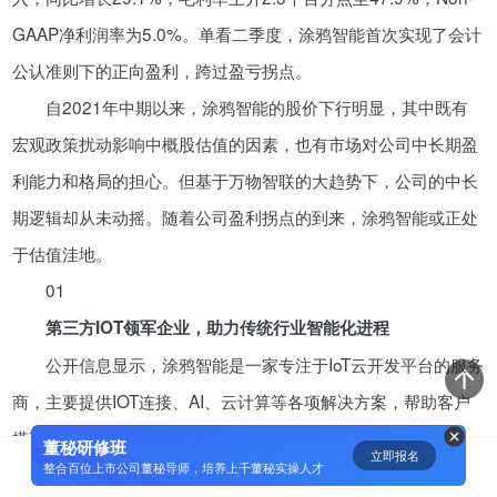
GAAP净利润率为5.0%。单看二季度，涂鸦智能首次实现了会计
资鲸精选 | 迈瑞医疗上市：是王者
归来，还是“毒角兽”降临？
公认准则下的正向盈利，跨过盈亏拐点。
09-29
自2021年中期以来，涂鸦智能的股价下行明显，其中既有
宏观政策扰动影响中概股估值的因素，也有市场对公司中长期盈
短视频用户规模超2.4亿 商业模式
利能力和格局的担心。但基于万物智联的大趋势下，公司的中长
仍处于探索当中
期逻辑却从未动摇。随着公司盈利拐点的到来，涂鸦智能或正处
07-24
于估值洼地。
01
腾讯与马化腾：腾讯五虎是如何分
配股权的
第三方IOT领军企业，助力传统行业智能化进程
08-01
公开信息显示，涂鸦智能是一家专注于IoT云开发平台的服务
商，主要提供IOT连接、AI、云计算等各项解决方案，帮助客户
资鲸精选 | Airbnb天使轮融资BP只
搭建各类智慧场景。从公司的收入分类来看，公司为客户提供
有这14页，但足以打动投资人
董秘研修班
立即报名
0
[]
整合百位上市公司董秘导师，培养上千董秘实操人才
PaaS、智慧解决方案、SaaS三类服务。但从公司官网的核心业
11-21