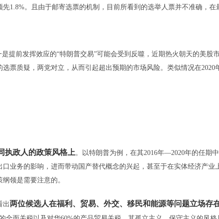
领先1.8%。且由于邮寄选票的机制，目前所看到的选举人票并不准确，在
是提前发挥效应的“特朗普交易”可能会受到反噬，近期热火朝天的美股
选票质疑，两党对立，从而引起超出预期的市场风险。类似情况在2020
同执政人的政策风格上
。以特朗普为例，在其2016年—2020年的任期
出口业务的影响，进而带动国产替代概念的兴起，甚至于在实体经济产业
策纲领是需要注意的。
两位候选人在福利、贸易、外交、移民和能源等问题立场存
看出
%的全面关税以及对华60%的产品贸易关税，其孤立主义、保守主义的风格