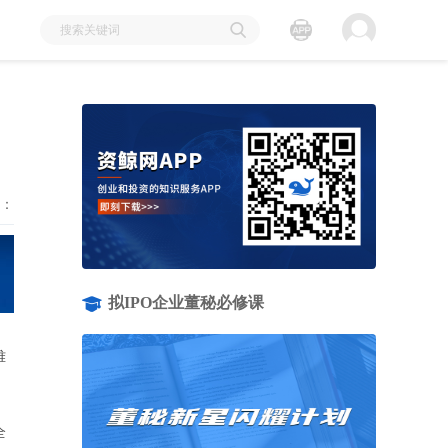
：
拟IPO企业董秘必修课
难
全