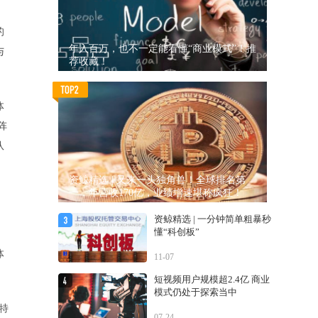
的
年入百万，也不一定能看懂“商业模式”！推
与
荐收藏！
体
阵
队
资鲸精选 | 又来一头独角兽！全球排名第
一，年营收170亿，业绩增速堪称疯狂！
资鲸精选 | 一分钟简单粗暴秒
懂“科创板”
体
11-07
短视频用户规模超2.4亿 商业
模式仍处于探索当中
特
07-24