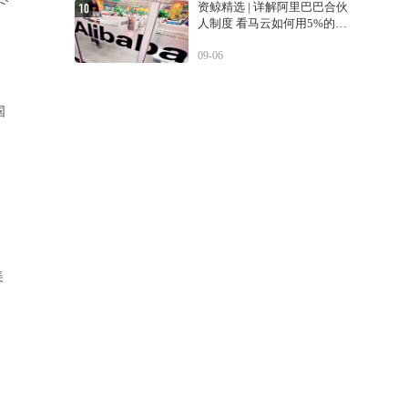
资鲸精选 | 详解阿里巴巴合伙
人制度 看马云如何用5%的股
份控制公司
09-06
。
国
。
，
美