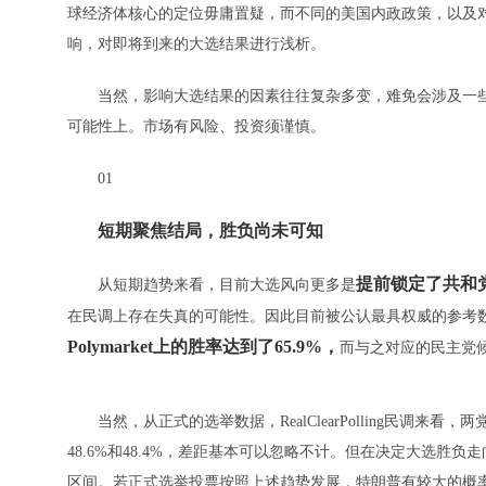
球经济体核心的定位毋庸置疑，而不同的美国内政政策，以及
响，对即将到来的大选结果进行浅析。
当然，影响大选结果的因素往往复杂多变，难免会涉及一些
可能性上。市场有风险、投资须谨慎。
01
短期聚焦结局，胜负尚未可知
提前锁定了共和
从短期趋势来看，目前大选风向更多是
在民调上存在失真的可能性。因此目前被公认最具权威的参考数据，是
Polymarket上的胜率达到了65.9%，
而与之对应的民主党候
当然，从正式的选举数据，RealClearPolling民调来
48.6%和48.4%，差距基本可以忽略不计。但在决定大选胜
区间。若正式选举投票按照上述趋势发展，特朗普有较大的概