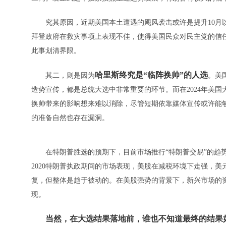
究其原因，近期美国本土遭遇的飓风袭击或许是提升10月以
拜登政府在救灾事项上表现不佳，使得美国民众对民主党的信
此事划清界限。
哈里斯终究是“临阵换帅”的人选
其二，则是因为
。美
造势宣传，都是总统大选中非常重要的环节。而在2024年美
换帅带来的影响想来难以消除，尽管短期依靠媒体宣传或许能
的准备自然也存在漏洞。
在特朗普胜选的预期下，目前市场推行“特朗普交易”的趋势也较
2020特朗普执政期间的市场表现，美股在减税环境下走强，
复，但整体是趋于被动的。在美股强势的背景下，新兴市场的
现。
当然，在大选结果落地前，谁也不知道最终的结果