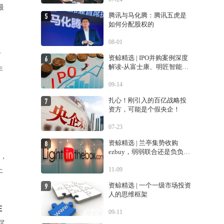
最
腾讯与马化腾：腾讯五虎是
如何分配股权的
08-01
市
资鲸精选 | IPO并购案例深度
解读-从富士康、明匠智能、
年
Daintree说起
09-14
扎心！刚引入的百亿战略投
资方，可能是个假央企！
07-23
资鲸精选 | 兰亭集势收购
ezbuy，弱弱联合还是负负得
中，
正？
11-09
上
资鲸精选 | 一个一级市场投资
人的思维框架
在
09-11
尽