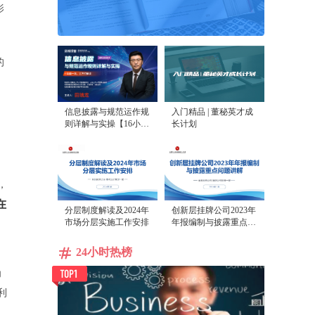
影
的
信息披露与规范运作规
入门精品 | 董秘英才成
则详解与实操【16小时
长计划
课程打包】
，
在
分层制度解读及2024年
创新层挂牌公司2023年
市场分层实施工作安排
年报编制与披露重点问
题讲解
24小时热榜
为
利