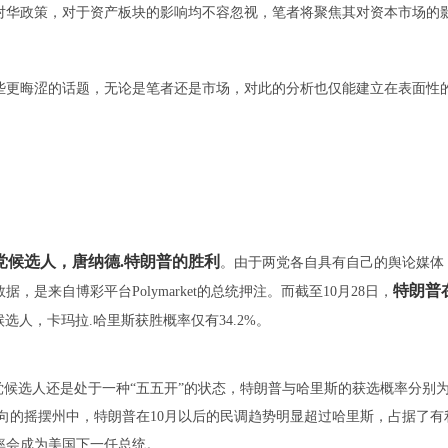
对华政策，对于资产板块的影响均不容忽视，笔者将聚焦其对资本市场的
更晦涩的话题，无论是笔者还是市场，对此的分析也仅能建立在表面性
党候选人，唐纳德.特朗普的胜利
。由于两党各自具有自己的舆论媒体
特朗普
来自博彩平台Polymarket的总统押注。而截至10月28日，
选人，卡玛拉.哈里斯获胜概率仅有34.2%。
看，两党候选人还是处于一种“五五开”的状态，特朗普与哈里斯的获选概率分别
负走向的摇摆州中，特朗普在10月以后的民调趋势明显超过哈里斯，占据了有
率会成为美国下一任总统。