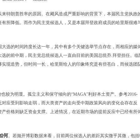
来特朗普胜率的原因。在飓风造成严重影响的背景下，本届民主党执政
任有所降低。而作为民主党候选人，又是本届拜登政府成员的哈里斯很难
国大选的时间跨度长达一年，其中有多个关键选举节点存在，而相应的媒
国大选的前中期，民主党总统候选人一直由目前的美国总统乔.拜登担任。临
够实现造势，但时间一长，哈里斯给人的印象终究是有些苍白，而候选团
为明显。孤立主义和保守倾向的“MAGA”利好本土资产。参考2016-
美元对应受到影响走弱，而大类资产的走向受中期政策风向的变化会存在反
资产价格则缺乏资金支撑。上述情况，在近期市场的提前反应中已经有所
如何
。若抛开博彩数据来看，目前两位候选人的差距其实微乎其微，包括