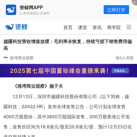
资鲸网APP
立即打开
让资本赋能企业成长
更多频道
点击进入频道
首页
课堂
资讯
商学院
资讯
课堂
直播
商学院
越疆科技营收增速放缓：毛利率未恢复，持续亏损下销售费用偏
高
报告
人才猎聘
政府园区
行业峰会
港湾商业观察
有0人浏览
为你推荐
更多
资鲸精选 | 127页PPT，读懂复
《港湾商业观察》施子夫
星、平安、腾讯、比亚迪、碧桂园
等66位超级商业巨头未来产业布
12月13日，深圳市越疆科技股份有限公司（以下简称，越
11-01
局！（非常值得收藏！）
疆科技，02432.HK）发布全球发售公告，公司计划全球发售
年入百万，也不一定能看懂“商业
4000万股股份，其中3800万股国际发售，200万股香港公开发
模式”！推荐收藏！
售，发售价区间为18.8港元/股至20.8港元/股，预计12月23日在
08-02
港交所挂牌上市。