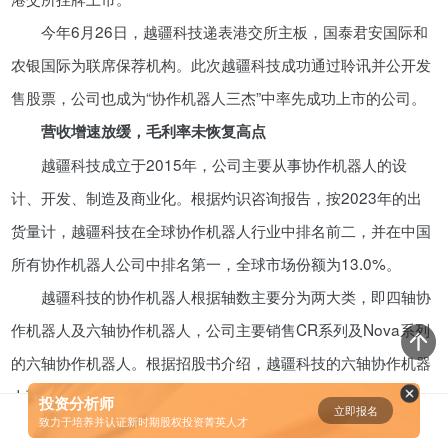
今年6月26日，越疆科技递表港交所主板，国泰君安国际和
资鲸精选 | 迈瑞医疗上市：是王者
归来，还是“毒角兽”降临？
农银国际为联席保荐机构。此次越疆科技成功通过聆讯并公开发
09-29
售股票，公司也成为“协作机器人三杰”中率先成功上市的公司。
营收增速放缓，毛利率未恢复高点
短视频用户规模超2.4亿 商业模式
越疆科技成立于2015年，公司主要从事协作机器人的设
仍处于探索当中
计、开发、制造及商业化。根据灼识咨询报告，按2023年的出
07-24
货量计，越疆科技在全球协作机器人行业中排名前二，并在中国
所有协作机器人公司中排名第一，全球市场份额为13.0%。
腾讯与马化腾：腾讯五虎是如何分
配股权的
越疆科技的协作机器人根据轴数主要分为两大类，即四轴协
08-01
作机器人及六轴协作机器人，公司主要销售CR系列及Nova系列
的六轴协作机器人。根据招股书介绍，越疆科技的六轴协作机器
资鲸精选 | Airbnb天使轮融资BP只
人可用于执行各式各样工作，四轴协作机器人系列主要包括
有这14页，但足以打动投资人
投资分析师
立即报名
0
[]
致力于培养并认证新时期股权投资菁英人才
Magician系列及M系列，体积小巧，易于在桌面上运用。
11-21