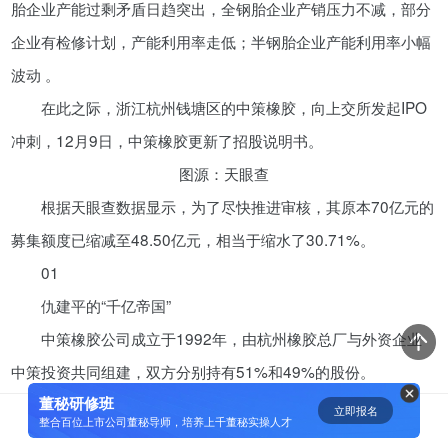
胎企业产能过剩矛盾日趋突出，全钢胎企业产销压力不减，部分
资鲸精选 | 小米同股不同权的股权
企业有检修计划，产能利用率走低；半钢胎企业产能利用率小幅
设计和雷军对公司的控制权
波动 。
08-23
在此之际，浙江杭州钱塘区的中策橡胶，向上交所发起IPO
冲刺，12月9日，中策橡胶更新了招股说明书。
腾讯与马化腾：腾讯五虎是如何分
图源：天眼查
配股权的
根据天眼查数据显示，为了尽快推进审核，其原本70亿元的
08-01
募集额度已缩减至48.50亿元，相当于缩水了30.71%。
资鲸精选 | 迈瑞医疗上市：是王者
01
归来，还是“毒角兽”降临？
仇建平的“千亿帝国”
09-29
中策橡胶公司成立于1992年，由杭州橡胶总厂与外资企业
中策投资共同组建，双方分别持有51%和49%的股份。
资鲸精选 | 一个一级市场投资人的
思维框架
董秘研修班
图源：招股说明书
立即报名
0
[]
整合百位上市公司董秘导师，培养上千董秘实操人才
09-11
至2014年，中策橡胶有限公司计划引入外部财务投资者，