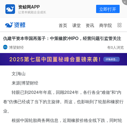
资鲸网APP
立即打开
让资本赋能企业成长
更多频道
点击进入频道
首页
课堂
资讯
商学院
资讯
课堂
直播
商学院
仇建平资本帝国再落子：中策橡胶冲IPO，经营问题引监管关注
博望财经
有0人浏览
报告
人才猎聘
政府园区
行业峰会
为你推荐
更多
文|海山
资鲸精选 | 127页PPT，读懂复
星、平安、腾讯、比亚迪、碧桂园
来源|博望财经
等66位超级商业巨头未来产业布
11-01
转眼已到2024年年底，回顾2024年，各行各业“难做”和“内
局！（非常值得收藏！）
卷”仿佛已经成了当下的主旋律。而这，也影响到了轮胎和橡胶行
年入百万，也不一定能看懂“商业
业。
模式”！推荐收藏！
根据中国轮胎商务网信息，近期橡胶价格全线下跌，同时轮
08-02