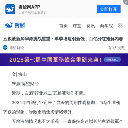
资鲸网APP
立即打开
让资本赋能企业成长
更多频道
点击进入频道
首页
课堂
资讯
商学院
资讯
课堂
直播
商学院
五粮液新帅华涛挑战重重：单季增速创新低，百亿分红难解内卷
博望财经
有0人浏览
报告
人才猎聘
政府园区
行业峰会
为你推荐
更多
文| 海山
资鲸精选 | 127页PPT，读懂复
星、平安、腾讯、比亚迪、碧桂园
来源|博望财经
等66位超级商业巨头未来产业布
11-01
近期，白酒“行业老二”五粮液动作不断。
局！（非常值得收藏！）
2024年白酒行业迎来了显著的周期性调整期，市场出量价
年入百万，也不一定能看懂“商业
齐跌的现象，导致市场焦虑情绪攀升。
模式”！推荐收藏！
五粮液的情况也不太乐观，一直保持高速增长的白酒领军企
08-02