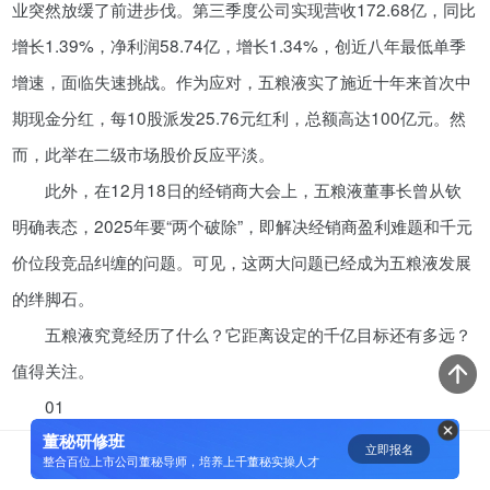
业突然放缓了前进步伐。第三季度公司实现营收172.68亿，同比
资鲸精选 | 迈瑞医疗上市：是王者
增长1.39%，净利润58.74亿，增长1.34%，创近八年最低单季
归来，还是“毒角兽”降临？
增速，面临失速挑战。作为应对，五粮液实了施近十年来首次中
09-29
期现金分红，每10股派发25.76元红利，总额高达100亿元。然
而，此举在二级市场股价反应平淡。
短视频用户规模超2.4亿 商业模式
此外，在12月18日的经销商大会上，五粮液董事长曾从钦
仍处于探索当中
明确表态，2025年要“两个破除”，即解决经销商盈利难题和千元
07-24
价位段竞品纠缠的问题。可见，这两大问题已经成为五粮液发展
腾讯与马化腾：腾讯五虎是如何分
的绊脚石。
配股权的
五粮液究竟经历了什么？它距离设定的千亿目标还有多远？
08-01
值得关注。
01
资鲸精选 | Airbnb天使轮融资BP只
有这14页，但足以打动投资人
董秘研修班
单季增速创新低 豪掷百亿分红
立即报名
0
[]
整合百位上市公司董秘导师，培养上千董秘实操人才
11-21
今年以来，白酒市场普遍承压，酒企营收出现降速，即便龙