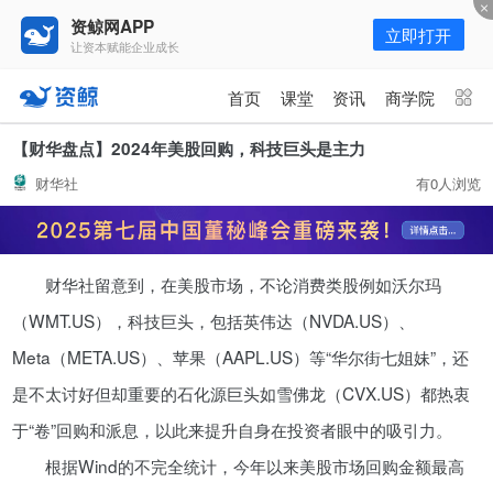
资鲸网APP
立即打开
让资本赋能企业成长
更多频道
点击进入频道
首页
课堂
资讯
商学院
资讯
课堂
直播
商学院
【财华盘点】2024年美股回购，科技巨头是主力
财华社
有0人浏览
报告
人才猎聘
政府园区
行业峰会
为你推荐
更多
财华社留意到，在美股市场，不论消费类股例如沃尔玛
资鲸精选 | 127页PPT，读懂复
星、平安、腾讯、比亚迪、碧桂园
（WMT.US），科技巨头，包括英伟达（NVDA.US）、
等66位超级商业巨头未来产业布
11-01
Meta（META.US）、苹果（AAPL.US）等“华尔街七姐妹”，还
局！（非常值得收藏！）
是不太讨好但却重要的石化源巨头如雪佛龙（CVX.US）都热衷
年入百万，也不一定能看懂“商业
于“卷”回购和派息，以此来提升自身在投资者眼中的吸引力。
模式”！推荐收藏！
根据Wind的不完全统计，今年以来美股市场回购金额最高
08-02