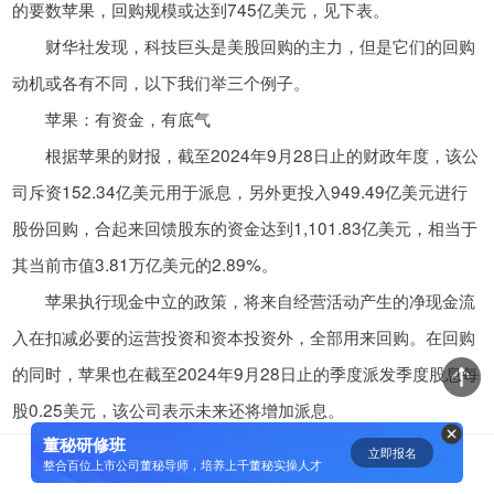
的要数苹果，回购规模或达到745亿美元，见下表。
资鲸精选 | 迈瑞医疗上市：是王者
财华社发现，科技巨头是美股回购的主力，但是它们的回购
归来，还是“毒角兽”降临？
动机或各有不同，以下我们举三个例子。
09-29
苹果：有资金，有底气
根据苹果的财报，截至2024年9月28日止的财政年度，该公
短视频用户规模超2.4亿 商业模式
司斥资152.34亿美元用于派息，另外更投入949.49亿美元进行
仍处于探索当中
股份回购，合起来回馈股东的资金达到1,101.83亿美元，相当于
07-24
其当前市值3.81万亿美元的2.89%。
腾讯与马化腾：腾讯五虎是如何分
苹果执行现金中立的政策，将来自经营活动产生的净现金流
配股权的
入在扣减必要的运营投资和资本投资外，全部用来回购。在回购
08-01
的同时，苹果也在截至2024年9月28日止的季度派发季度股息每
股0.25美元，该公司表示未来还将增加派息。
资鲸精选 | Airbnb天使轮融资BP只
有这14页，但足以打动投资人
董秘研修班
苹果为轻资产经营，其主要的制造活动都外包给承包商，例
立即报名
0
[]
整合百位上市公司董秘导师，培养上千董秘实操人才
11-21
如富士康和台积电（TSM.US），而仅负责高技术含量的设计与