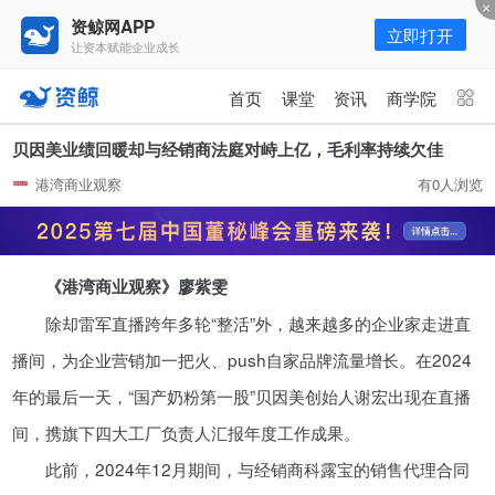
资鲸网APP
立即打开
让资本赋能企业成长
更多频道
点击进入频道
首页
课堂
资讯
商学院
资讯
课堂
直播
商学院
贝因美业绩回暖却与经销商法庭对峙上亿，毛利率持续欠佳
港湾商业观察
有0人浏览
报告
人才猎聘
政府园区
行业峰会
为你推荐
更多
《港湾商业观察》廖紫雯
短视频用户规模超2.4亿 商业模式
仍处于探索当中
除却雷军直播跨年多轮“整活”外，越来越多的企业家走进直
07-24
播间，为企业营销加一把火、push自家品牌流量增长。在2024
年的最后一天，“国产奶粉第一股”贝因美创始人谢宏出现在直播
资鲸精选 | 小米上市100天：市值
间，携旗下四大工厂负责人汇报年度工作成果。
跌2300亿，数万股民被血洗
此前，2024年12月期间，与经销商科露宝的销售代理合同
10-18