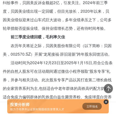
纠纷事件，贝因美反诉金额超2亿，引发关注。2024年前三季
资鲸精选 | 一分钟简单粗暴秒懂“科
度，贝因美业绩出现一定回暖，但目光放长，2020年以来，贝
创板”
因美业绩似迎来过山车式巨大波动，多年业绩承压之下，公司多
11-07
轮举措能否提振业绩、保持业绩增长态势，还有待时间考验。
前三季度业绩回暖，毛利率欠佳
腾讯与马化腾：腾讯五虎是如何分
配股权的
农历年关将近之际，贝因美股份有限公司（以下简称：贝因
08-01
美，002570.SZ）开展“龙尾接福·辞旧迎新”跨年股东回馈活动。
活动时间为2024年12月23日至2025年1月15日,符合公告条
资鲸精选 | 中国式企业股权融资：
件的自然人股东可在活动期间通过微信小程序领取“股东专享”礼
对赌条款全梳理
券，并参与相关活动。此次股东专享产品以其打造第二增长曲线
10-09
的全家营养系列为主,包括适合中老年群体的高铁高钙配方奶粉;
适合免疫力偏弱群体的乳铁蛋白益生菌营养粉、免疫球蛋白营养
资鲸精选 | 又来一头独角兽！全球
排名第一，年营收170亿，业绩增
投资分析师
奶粉；适合上班族学生党群体的豆奶粉固体饮料及纯奶粉等。
立即报名
0
[]
速堪称疯狂！
致力于培养并认证新时期股权投资菁英人才
10-16
12月30日，有投资者于交流平台询问“微信小店迎来重大更