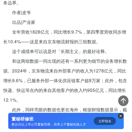
务边界。
资鲸精选 | 迈瑞医疗上市：是王者
作者|皮爷
归来，还是“毒角兽”降临？
出品|产业家
09-29
全年营收1828亿元，同比增长9.7%，第四季度营收同步增
长10.4%——这是来自京东物流财报的三组数据。
短视频用户规模超2.4亿 商业模式
这个成绩单可以说是对「长期主义」的最好诠释。
仍处于探索当中
和这两组数据一同出现的还有一系列更为细节的业务增长数
07-24
据。2024年，京东物流来自外部客户的收入为1278亿元，同比
腾讯与马化腾：腾讯五虎是如何分
增长9.6%，已服务外部一体化供应链客户超8万家；此外，包含
配股权的
快递、快运等在内的来自其他客户的收入约955亿元，同比增长
08-01
12.1%。
此外，同样亮眼的数据也更在海外，根据财报数据显示，截
资鲸精选 | Airbnb天使轮融资BP只
有这14页，但足以打动投资人
董秘研修班
止目前，京东物流已拥有超100个保税仓库、直邮仓库和海外仓
立即报名
0
[]
整合百位上市公司董秘导师，培养上千董秘实操人才
11-21
库，总管理面积超100万平方米，海外仓已覆盖全球19个国家和