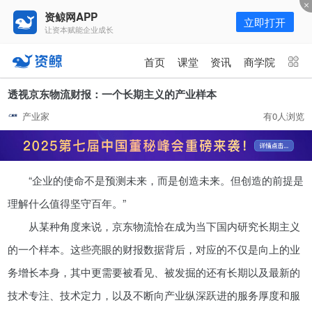
资鲸网APP
立即打开
让资本赋能企业成长
更多频道
点击进入频道
首页
课堂
资讯
商学院
资讯
课堂
直播
商学院
透视京东物流财报：一个长期主义的产业样本
产业家
有0人浏览
报告
人才猎聘
政府园区
行业峰会
为你推荐
更多
“企业的使命不是预测未来，而是创造未来。但创造的前提是
资鲸精选 | 127页PPT，读懂复
星、平安、腾讯、比亚迪、碧桂园
理解什么值得坚守百年。”
等66位超级商业巨头未来产业布
11-01
从某种角度来说，京东物流恰在成为当下国内研究长期主义
局！（非常值得收藏！）
的一个样本。这些亮眼的财报数据背后，对应的不仅是向上的业
年入百万，也不一定能看懂“商业
务增长本身，其中更需要被看见、被发掘的还有长期以及最新的
模式”！推荐收藏！
技术专注、技术定力，以及不断向产业纵深跃进的服务厚度和服
08-02