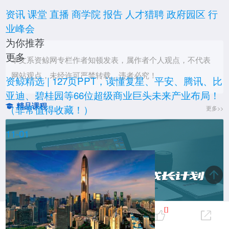
资讯
课堂
直播
商学院
报告
人才猎聘
政府园区
行
业峰会
为你推荐
更多
本文系资鲸网专栏作者知顿发表，属作者个人观点，不代表
网站观点，未经许可严禁转载，违者必究！
报告
资鲸精选 | 127页PPT，读懂复星、平安、腾讯、比
亚迪、碧桂园等66位超级商业巨头未来产业布局！
精品课程
（非常值得收藏！）
更多>>
11-01
直播
0
[]