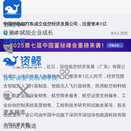
*
公司名称
*
姓名
资鲸网APP
中国中信在广东成立低空经济发展公司，注册资本1亿
让资本赋能企业成长
知顿
有0人浏览
*
职位
立即打开
资鲸网
*
手机号码
天眼查App显示，近日，深信低空经济发展（广东）有限公
*
验证码
司成立，法定代表人为黄伟杰，注册资本1亿人民币，经营范围
首页
课堂
资讯
商学院
含智能无人飞行器制造、智能无人飞行器销售、民用航空材料销
确定
售、航空运输设备销售、航空商务服务、航空运营支持服务、工
投资分析师
业自动控制系统装置销售、工程和技术研究和试验发展等。股东
致力于培养并认证新时期股权投资菁英人才
更多频道
活动
信息显示，该公司由中国中信旗下深圳市深信绿色能源科技有限
立即报名
公司全资持股。
点击进入频道