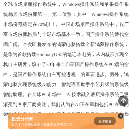
全球市场桌面操作系统中，Windows操作系统和苹果操作系
资鲸精选 | 小米同股不同权的股权
统稳居市场份额第一、第二位置；其中，Windows操作系统
设计和雷军对公司的控制权
市场份额稳定在70%以上。中国市场桌面操作系统中，各厂
08-23
商市场份额格局与全球市场基本一致，国产操作系统
替代空
腾讯与马化腾：腾讯五虎是如何分
间广阔。本次即将发布的鸿蒙电脑搭载全新鸿蒙操作系统，
配股权的
是华为首款搭载
HarmonyOS5的笔记本电脑，从内核层实现全
08-01
栈自主研发，填补了30年来全自研国产操作系统在PC端的空
白，是国产操作系统自主可控进程上的重要进步。另外，鸿
资鲸精选 | 迈瑞医疗上市：是王者
归来，还是“毒角兽”降临？
蒙电脑实现系统级AI能力，智能语音助手小艺升级为系统级
09-29
智能助理。在全球PC市场中，AI技术融入底层操作系统已逐
渐受到各家厂商关注，我们认为在AI正在重构包括PC在内的
资鲸精选 | 一个一级市场投资人的
智能终端竞争格局，也为国产操作系统提供了发挥后发优势
思维框架
投资分析师
立即报名
0
[]
致力于培养并认证新时期股权投资菁英人才
的切入点。
09-11