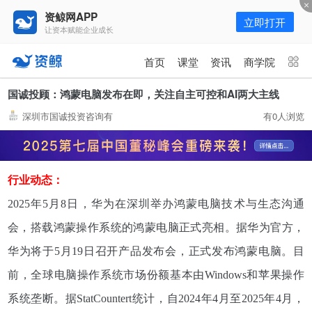
资鲸网APP
立即打开
让资本赋能企业成长
更多频道
点击进入频道
首页
课堂
资讯
商学院
资讯
课堂
直播
商学院
国诚投顾：鸿蒙电脑发布在即，关注自主可控和AI两大主线
深圳市国诚投资咨询有
有0人浏览
报告
人才猎聘
政府园区
行业峰会
为你推荐
更多
行业动态：
资鲸精选 | 127页PPT，读懂复
星、平安、腾讯、比亚迪、碧桂园
2025年5月8日，华为在深圳举办鸿蒙电脑技术与生态沟通
等66位超级商业巨头未来产业布
11-01
会，搭载鸿蒙操作系统的鸿蒙电脑正式亮相。据华为官方，
局！（非常值得收藏！）
华为将于5月19日召开产品发布会，正式发布鸿蒙电脑。目
年入百万，也不一定能看懂“商业
前，全球电脑操作系统市场份额基本由Windows和苹果操作
模式”！推荐收藏！
系统垄断。据StatCountert统计，自2024年4月至2025年4月，
08-02