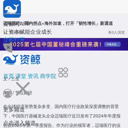
*
公司名称
*
姓名
资鲸网APP
迈瑞医疗：国内拐点+海外加速，打开「韧性增长」新通道
让资本赋能企业成长
节点财经
有0人浏览
*
职位
立即打开
资鲸网
*
手机号码
*
验证码
首页
课堂
资讯
商学院
文 / 三生
确定
来源 / 节点财经
投资分析师
在全球经济形势复杂多变、国内医疗行业政策深度调整的背景
致力于培养并认证新时期股权投资菁英人才
更多频道
活动
立即报名
下，中国医疗器械龙头企业迈瑞医疗近日发布了2024年年度报
点击进入频道
告及2025年第一季度报告。作为行业的领军者，迈瑞医疗的业