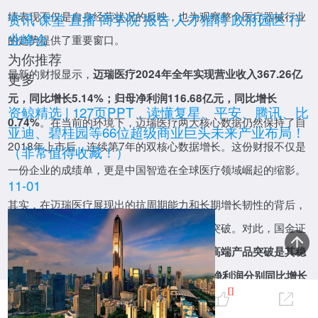
绩表现不仅是自身经营状况的反映，也为观察整个医疗器械行业
资讯
课堂
直播
商学院
报告
人才猎聘
政府园区
行
业峰会
的趋势提供了重要窗口。
为你推荐
最新的财报显示，
迈瑞医疗2024年全年实现营业收入367.26亿
更多
元，同比增长5.14%；归母净利润116.68亿元，同比增长
报告
资鲸精选 | 127页PPT，读懂复星、平安、腾讯、比
。在当前的环境下，迈瑞医疗两大核心数据仍然保持了自
0.74%
亚迪、碧桂园等66位超级商业巨头未来产业布局！
2018年上市后，连续第7年的双核心数据增长。这份财报不仅是
（非常值得收藏！）
一份企业的成绩单，更是中国智造在全球医疗领域崛起的缩影。
11-01
其实，在迈瑞医疗展现出的抗周期能力和长期增长韧性的背后，
是其在国际市场的高速增长和数智化转型的突破。对此，国金证
券就指出，
迈瑞医疗国际业务的高速增长和高端产品突破是其稳
直播
健发展的核心动力，预计2025-2027年归母净利润分别同比增长
0
[]
。
15%、16%、16%，重回增长快车道