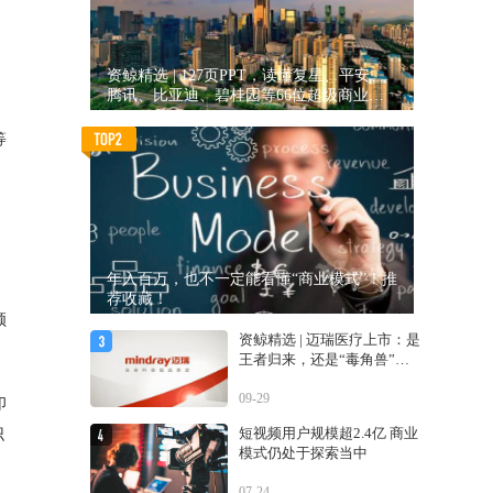
资鲸精选 | 127页PPT，读懂复星、平安、
腾讯、比亚迪、碧桂园等66位超级商业巨
头未来产业布局！（非常值得收藏！）
等
年入百万，也不一定能看懂“商业模式”！推
荐收藏！
领
资鲸精选 | 迈瑞医疗上市：是
王者归来，还是“毒角兽”降
临？
09-29
印
短视频用户规模超2.4亿 商业
识
模式仍处于探索当中
07-24