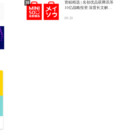
资鲸精选 | 名创优品获腾讯等
10亿战略投资 深度长文解密
运营之道
09-30