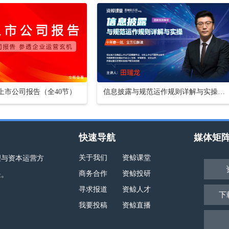
懂上市公司报告（全40节）
信息披露与规范运作规则详解与实操【16小时课程打包】
快速导航
媒体矩
关于我们
资鲸课堂
理与资本运营方
商务合作
资鲸投研
长。
寻求报道
资鲸人才
下
我要投稿
资鲸直播