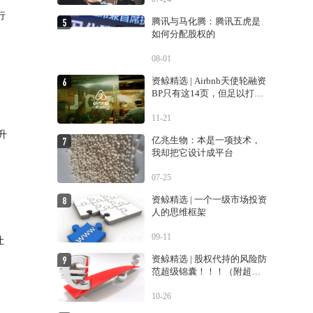
行
腾讯与马化腾：腾讯五虎是
如何分配股权的
08-01
资鲸精选 | Airbnb天使轮融资
BP只有这14页，但足以打动
投资人
11-21
升
亿兆生物：本是一项技术，
我却把它设计成平台
07-25
，
资鲸精选 | 一个一级市场投资
人的思维框架
09-11
让
资鲸精选 | 股权代持的风险防
范超级锦囊！！！（附超经
典案例！！）
10-26