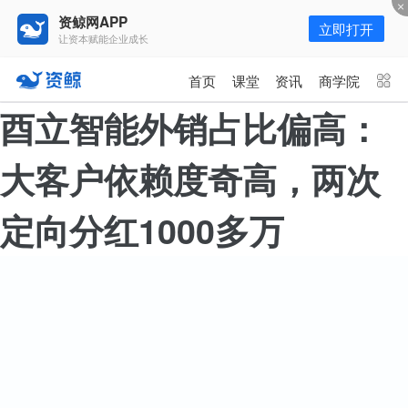
资鲸网APP
立即打开
让资本赋能企业成长
更多频道
点击进入频道
首页
课堂
资讯
商学院
资讯
课堂
直播
商学院
酉立智能外销占比偏高：
报告
人才猎聘
政府园区
行业峰会
大客户依赖度奇高，两次
为你推荐
更多
定向分红1000多万
资鲸精选 | 127页PPT，读懂复
星、平安、腾讯、比亚迪、碧桂园
等66位超级商业巨头未来产业布
11-01
局！（非常值得收藏！）
年入百万，也不一定能看懂“商业
模式”！推荐收藏！
08-02