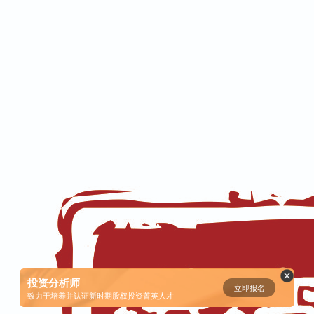
资鲸精选 | 小米同股不同权的股权
设计和雷军对公司的控制权
08-23
腾讯与马化腾：腾讯五虎是如何分
配股权的
08-01
资鲸精选 | 迈瑞医疗上市：是王者
归来，还是“毒角兽”降临？
09-29
资鲸精选 | 一个一级市场投资人的
思维框架
投资分析师
立即报名
致力于培养并认证新时期股权投资菁英人才
09-11