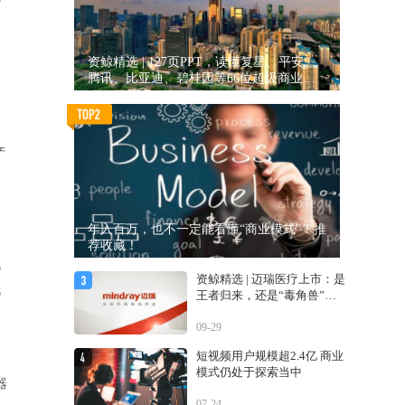
资鲸精选 | 127页PPT，读懂复星、平安、
腾讯、比亚迪、碧桂园等66位超级商业巨
头未来产业布局！（非常值得收藏！）
产
。
年入百万，也不一定能看懂“商业模式”！推
荐收藏！
低
资鲸精选 | 迈瑞医疗上市：是
低
王者归来，还是“毒角兽”降
临？
09-29
短视频用户规模超2.4亿 商业
模式仍处于探索当中
器
07-24