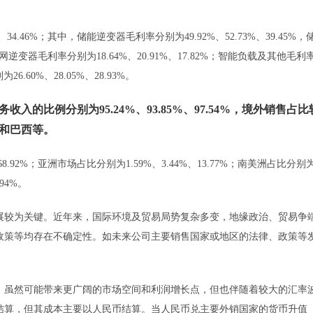
4.46%；其中，储能逆变器毛利率分别为49.92%、52.73%、39.45%，
并网逆变器毛利率分别为18.64%、20.91%、17.82%；智能负载及其他毛利
6.60%、28.05%、28.93%。
的比例分别为95.24%、93.85%、97.54%，境外销售占比
和巴西等。
.92%；亚洲市场占比分别为1.59%、3.44%、13.77%；南美洲占比分别
.94%。
展较为关键。近年来，国际环境及贸易局势复杂多变，地缘政治、贸易争
政策等均存在不确定性。如未来公司主要销售国家或地区的法律、政策等
，虽然可能带来更广阔的市场空间和利润增长点，但也伴随着较大的汇率
结算，但其成本主要以人民币结算。当人民币兑主要外销国家的货币升值