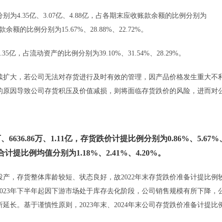
4.35亿、3.07亿、4.88亿，占各期末应收账款余额的比例分别为
余额的比例分别为15.67%、28.88%、22.72%。
5亿，占流动资产的比例分别为39.10%、31.54%、28.29%。
续扩大，若公司无法对存货进行及时有效的管理，因产品价格发生重大不
的原因导致公司存货积压及价值减损，则将面临存货跌价的风险，进而对
636.86万、1.11亿，存货跌价计提比例分别为0.86%、5.67%
提比例均值分别为1.18%、2.41%、4.20%。
投产，存货整体库龄较短、状态良好，故2022年末存货跌价准备计提比例
2023年下半年起因下游市场处于库存去化阶段，公司销售规模有所下降，
长。基于谨慎性原则，2023年末、2024年末公司存货跌价准备计提比