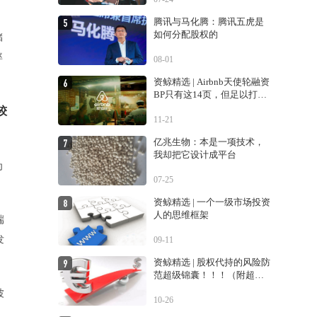
腾讯与马化腾：腾讯五虎是
如何分配股权的
储
率
08-01
资鲸精选 | Airbnb天使轮融资
BP只有这14页，但足以打动
投资人
较
11-21
亿兆生物：本是一项技术，
我却把它设计成平台
为
07-25
资鲸精选 | 一个一级市场投资
人的思维框架
端
发
09-11
资鲸精选 | 股权代持的风险防
范超级锦囊！！！（附超经
典案例！！）
波
10-26