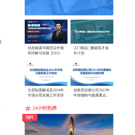
导
，
用
信息披露与规范运作规
入门精品 | 董秘英才成
则详解与实操【16小时
长计划
课程打包】
，
；
分层制度解读及2024年
创新层挂牌公司2023年
市场分层实施工作安排
年报编制与披露重点问
题讲解
24小时热榜
占
。