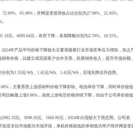
89%、65.08%；并网逆变器营收占比分别为27.08%、21.85%、
7%。
19元、6699.64元，有所下降，各期降幅分别为2.70%、18.31%。
；2024年产品平均价格下降较大主要系随着行业市场竞争压力增加，加之
低销售价格，以建立或巩固客户合作关系，拓展销售收入，提升市场份额
.53元/Wh、1.42元/Wh、1.43元/Wh，呈现先降后升趋势。
7.08%，主要系受上游原材料价格下降影响、电池单价下降，同时单价较
价同比略微上涨0.86%，虽然上游电芯价格持续下降，但由于公司单价较
33元、3098.20元、1660.89元，2024年出现较大下滑态势。公司表
发行人开拓亚非拉市场新兴市场开拓，单机价格较低的单相低功率户用并网逆变