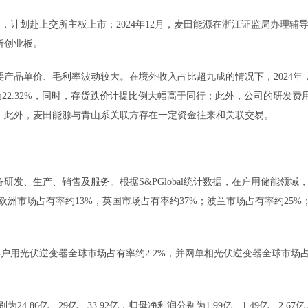
议，计划赴上交所主板上市；2024年12月，麦田能源在浙江证监局办理辅
所创业板。
产品单价、毛利率波动较大。在境外收入占比超九成的情况下，2024年
为22.32%，同时，存货跌价计提比例大幅高于同行；此外，公司的研发费
；此外，麦田能源与青山系关联方存在一定资金往来和关联交易。
研发、生产、销售及服务。根据S&PGlobal统计数据，在户用储能领域
欧洲市场占有率约13%，英国市场占有率约37%；波兰市场占有率约25%
23年户用光伏逆变器全球市场占有率约2.2%，并网单相光伏逆变器全球市场
4.86亿、29亿、33.92亿，归母净利润分别为1.99亿、1.49亿、2.67亿