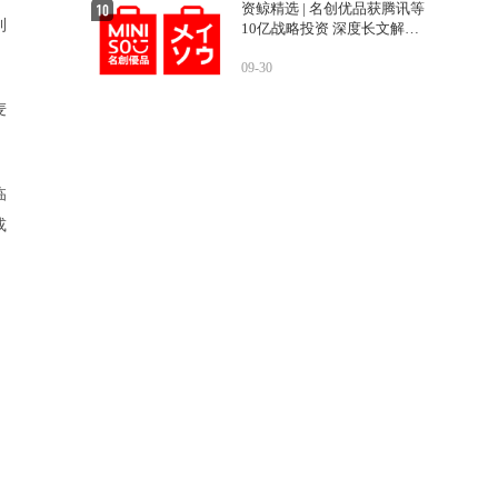
资鲸精选 | 名创优品获腾讯等
利
10亿战略投资 深度长文解密
运营之道
09-30
麦
临
或
、
，