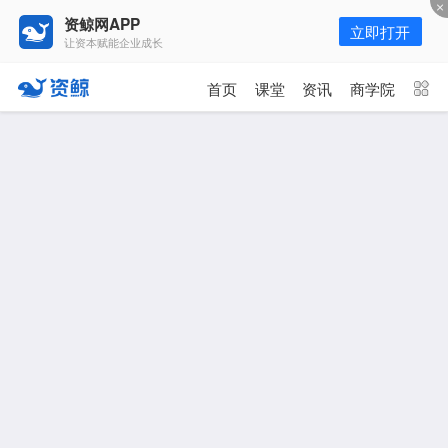
资鲸网APP
立即打开
让资本赋能企业成长
更多频道
点击进入频道
首页
课堂
资讯
商学院
资讯
课堂
直播
商学院
报告
人才猎聘
政府园区
行业峰会
为你推荐
更多
资鲸精选 | 127页PPT，读懂复
星、平安、腾讯、比亚迪、碧桂园
等66位超级商业巨头未来产业布
局！（非常值得收藏！）
年入百万，也不一定能看懂“商业
模式”！推荐收藏！