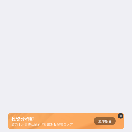
资鲸精选 | 迈瑞医疗上市：是王者
归来，还是“毒角兽”降临？
短视频用户规模超2.4亿 商业模式
仍处于探索当中
腾讯与马化腾：腾讯五虎是如何分
配股权的
资鲸精选 | Airbnb天使轮融资BP只
有这14页，但足以打动投资人
投资分析师
立即报名
致力于培养并认证新时期股权投资菁英人才