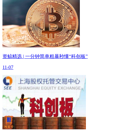
资鲸精选 | 一分钟简单粗暴秒懂“科创板”
11-07