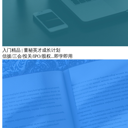
入门精品 | 董秘英才成长计划
信披/三会/投关/IPO/股权...即学即用