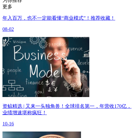
为你推荐
更多
年入百万，也不一定能看懂“商业模式”！推荐收藏！
08-02
资鲸精选 | 又来一头独角兽！全球排名第一，年营收170亿，
业绩增速堪称疯狂！
10-16