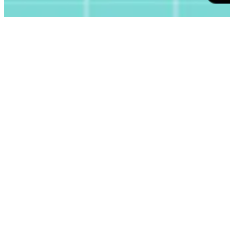
科创板拟上市企业培训——上市过程问题解决：科创板上市的
法律事务
基小律——IPO系列课程