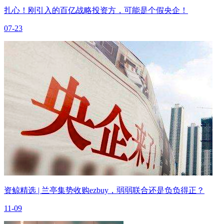
扎心！刚引入的百亿战略投资方，可能是个假央企！
07-23
资鲸精选 | 兰亭集势收购ezbuy，弱弱联合还是负负得正？
11-09