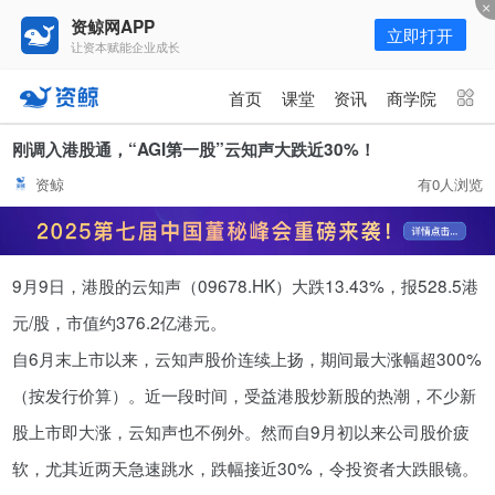
资鲸网APP
立即打开
让资本赋能企业成长
更多频道
点击进入频道
首页
课堂
资讯
商学院
资讯
课堂
直播
商学院
刚调入港股通，“AGI第一股”云知声大跌近30%！
资鲸
有0人浏览
报告
人才猎聘
政府园区
行业峰会
为你推荐
更多
9月9日，港股的云知声（09678.HK）大跌13.43%，报528.5港
资鲸精选 | 127页PPT，读懂复
星、平安、腾讯、比亚迪、碧桂园
元/股，市值约376.2亿港元。
等66位超级商业巨头未来产业布
11-01
自6月末上市以来，云知声股价连续上扬，期间最大涨幅超300%
局！（非常值得收藏！）
（按发行价算）。近一段时间，受益港股炒新股的热潮，不少新
年入百万，也不一定能看懂“商业
股上市即大涨，云知声也不例外。然而自9月初以来公司股价疲
模式”！推荐收藏！
软，尤其近两天急速跳水，跌幅接近30%，令投资者大跌眼镜。
08-02