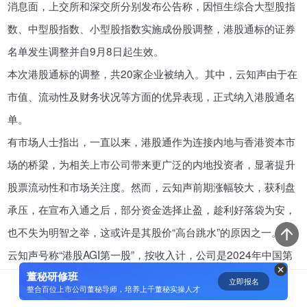
消息面，上交所和深交所分别发布公告称，因恒生综合大型股指
资鲸精选 | 小米同股不同权的股权
数、中型股指数、小型股指数实施成份股调整，港股通标的证券
设计和雷军对公司的控制权
名单发生调整并自9月8日起生效。
08-23
本次港股通标的调整，共20家企业被纳入。其中，云知声由于在
市值、流动性及财务状况等方面的优异表现，正式纳入港股通名
腾讯与马化腾：腾讯五虎是如何分
单。
配股权的
有市场人士指出，一直以来，港股通作为连接内地与香港资本市
08-01
场的桥梁，为相关上市公司带来更广泛的内地投资者，显著提升
资鲸精选 | 迈瑞医疗上市：是王者
股票流动性和市场关注度。然而，云知声前期涨幅较大，获利盘
归来，还是“毒角兽”降临？
承压，在宣布入通之后，部分资金选择止盈，趁利好落袋为安，
09-29
也不失为明智之举，这或许是其股价“高台跳水”的原因之一。
云知声号称“港股AGI第一股”，按收入计，公司是2024年中国第
资鲸精选 | 一个一级市场投资人的
思维框架
董秘研修班
四大AI解决方案提供商，市场份额为0.6%；同时在中国生活AI解
立即报名
0
[]
整合百位上市公司董秘导师，培养上千董秘实操人才
09-11
决方案排名第三，在医疗AI服务及解决方案排名第四。公司旗下