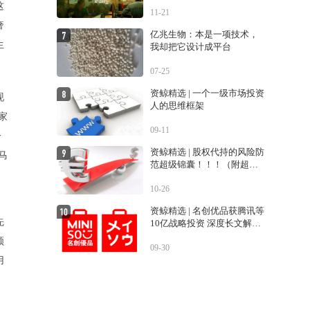
投资人
这
11-21
奢
亿兆生物：本是一项技术，
生
我却把它设计成平台
07-25
资鲸精选 | 一个一级市场投资
现
人的思维框架
家
09-11
一
资鲸精选 | 股权代持的风险防
马
范超级锦囊！！！（附超经
典案例！！）
10-26
资鲸精选 | 名创优品获腾讯等
先
10亿战略投资 深度长文解密
运营之道
领
09-30
用