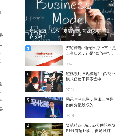
分
年入百万，也不一定能看懂“商业模式”！推
·
荐收藏！
让
资鲸精选 | 迈瑞医疗上市：是
球
王者归来，还是“毒角兽”降
临？
期
09-29
短视频用户规模超2.4亿 商业
模式仍处于探索当中
但
07-24
技
腾讯与马化腾：腾讯五虎是
于
如何分配股权的
是
08-01
资鲸精选 | Airbnb天使轮融资
BP只有这14页，但足以打动