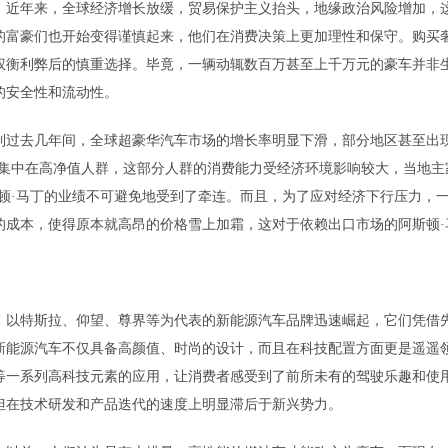
。近年来，全球经济增长放缓，贸易保护主义抬头，地缘政治风险增加，
的富豪们也开始变得谨慎起来，他们在消费决策上更加理性和保守。购买
权衡利弊后的慎重选择。毕竟，一辆动辄数百万甚至上千万元的豪车并非
的安全性和流动性。
到过去几年间，全球超豪华汽车市场的增长率明显下滑，部分地区甚至出
要集中在高净值人群，这部分人群的消费能力受经济环境影响较大，当地主
顿·马丁的业绩不可避免地受到了牵连。而且，为了应对经济下行压力，
的成本，使得原本就高昂的价格雪上加霜，这对于依赖出口市场的阿斯顿·
。以特斯拉、仰望、尊界等为代表的新能源汽车品牌迅速崛起，它们凭借
新能源汽车不仅具备高颜值、时尚的设计，而且在科技配置方面更是遥遥
等一系列高科技元素的应用，让消费者感受到了前所未有的驾驶乐趣和使
但在技术研发和产品迭代的速度上明显滞后于新兴势力。