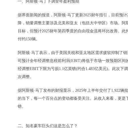
一、阿斯顿·马丁下调全年盈利预期
据界面新闻的报道，阿斯顿·马丁更新2025财年指引，目前预计2
降，销量调整主要涉及北美和亚太（包括大中华区）市场。阿斯
目标，但预计2025财年第四季度的自由现金流将环比改善。此外，
付约150辆。
阿斯顿·马丁表示，由于美国关税和亚太地区需求疲软抑制了
司预计全年经调整息税前利润(EBIT)将低于市场一致预期
经调整EBIT下限为亏损1.1亿英镑(约合1.483亿美元)
次调整。
据阿斯顿·马丁发布的财报显示，2025年上半年交付了1,92
的当下，每一个百分点的变动都备受关注。从收入来看，更是下降明
镑。
二、知名豪车巨头们这是怎么了？