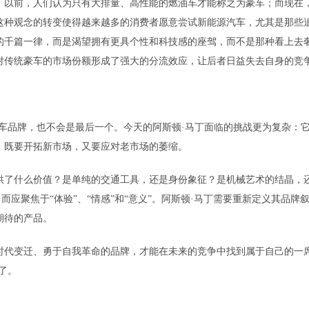
。以前，人们认为只有大排量、高性能的燃油车才能称之为豪车；而现在
这种观念的转变使得越来越多的消费者愿意尝试新能源汽车，尤其是那些
的千篇一律，而是渴望拥有更具个性和科技感的座驾，而不是那种看上去
对传统豪车的市场份额形成了强大的分流效应，让后者日益失去自身的竞
车品牌，也不会是最后一个。今天的阿斯顿·马丁面临的挑战更为复杂：
；既要开拓新市场，又要应对老市场的萎缩。
供了什么价值？是单纯的交通工具，还是身份象征？是机械艺术的结晶，
而应聚焦于“体验”、“情感”和“意义”。阿斯顿·马丁需要重新定义其品牌
期待的产品。
时代变迁、勇于自我革命的品牌，才能在未来的竞争中找到属于自己的一
了。