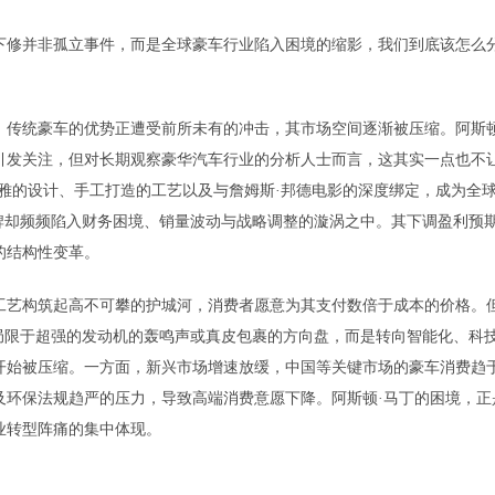
下修并非孤立事件，而是全球豪车行业陷入困境的缩影，我们到底该怎么
，传统豪车的优势正遭受前所未有的冲击，其市场空间逐渐被压缩。阿斯顿
场引发关注，但对长期观察豪华汽车行业的分析人士而言，这其实一点也不
雅的设计、手工打造的工艺以及与詹姆斯·邦德电影的深度绑定，成为全
牌却频频陷入财务困境、销量波动与战略调整的漩涡之中。其下调盈利预
的结构性变革。
工艺构筑起高不可攀的护城河，消费者愿意为其支付数倍于成本的价格。
局限于超强的发动机的轰鸣声或真皮包裹的方向盘，而是转向智能化、科
开始被压缩。一方面，新兴市场增速放缓，中国等关键市场的豪车消费趋
及环保法规趋严的压力，导致高端消费意愿下降。阿斯顿·马丁的困境，正
业转型阵痛的集中体现。