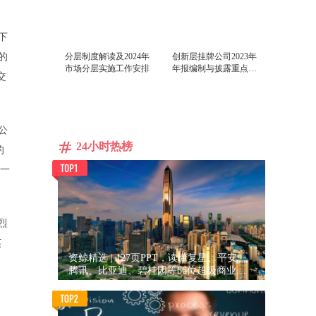
下
的
分层制度解读及2024年
创新层挂牌公司2023年
市场分层实施工作安排
年报编制与披露重点问
交
题讲解
公
24小时热榜
的
又一
烈
英
资鲸精选 | 127页PPT，读懂复星、平安、
腾讯、比亚迪、碧桂园等66位超级商业巨
头未来产业布局！（非常值得收藏！）