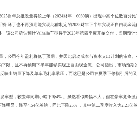
025财年总批发量将较上年（2024财年：6030辆）出现中高个位数百分比
顿·马丁也不再预期能实现此前制定的2025财年下半年实现正自由现金流
该公司确认预计Valhalla车型将于2025年第四季度开始交付，当期预计
销量，公司今年盈利将低于预期，并因此启动成本与资本支出计划的审查。
区间的下限，且不再预期下半年能够实现正自由现金流。公司指出，市场预期
。此次下调反映出销量下降及单车毛利率承压，而这已是公司在夏季下修指引后的
2辆批发车型，较去年同期小幅下降4% 。虽然看似降幅不大，但在豪车竞争激
显，降至4.54亿英镑，同比下降25% ，其中第二季度收入为2.21亿