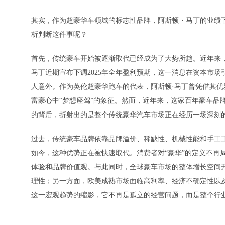
其实，作为超豪华车领域的标志性品牌，阿斯顿・马丁的业绩
析判断这件事呢？
首先，传统豪车开始被逐渐取代已经成为了大势所趋。近年来
马丁近期宣布下调2025年全年盈利预期，这一消息在资本市
人意外。作为英伦超豪华跑车的代表，阿斯顿·马丁曾凭借其优
富豪心中“梦想座驾”的象征。然而，近年来，这家百年豪车品
的背后，折射出的是整个传统豪华汽车市场正在经历一场深刻
过去，传统豪车品牌依靠品牌溢价、稀缺性、机械性能和手工
如今，这种优势正在被快速取代。消费者对“豪华”的定义不再
体验和品牌价值观。与此同时，全球豪车市场的整体增长空间
理性；另一方面，欧美成熟市场面临高利率、经济不确定性以
这一宏观趋势的缩影，它不再是孤立的经营问题，而是整个行