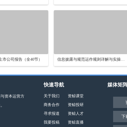
懂上市公司报告（全40节）
信息披露与规范运作规则详解与实操【16小时课程打包】
快速导航
媒体矩
关于我们
资鲸课堂
理与资本运营方
商务合作
资鲸投研
长。
寻求报道
资鲸人才
下
我要投稿
资鲸直播